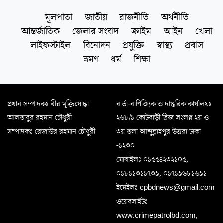
মূলপাতা
জাতীয়
রাজনীতি
অর্থনীতি
আন্তর্জাতিক
জেলার সংবাদ
ক্রাইম
আইন
খেলা
লাইফস্টাইল
বিনোদন
প্রযুক্তি
স্বাস্থ্য
প্রবাস
ভ্রমণ
ধর্ম
শিক্ষা
প্রধান সম্পাদকঃ বীর মুক্তিযোদ্ধা
বার্তা-বাণিজ্যিক ও দাপ্তরিক কার্যালয়ঃ
আলতাবুর রহমান চৌধুরী
২৬৮/১ কোটবাড়ী ব্রিজ সংলগ্ন ২য় ও
সম্পাদকঃ রেজাউর রহমান চৌধুরী
৩য় তলা আব্দুল্লাহপুর উত্তরা ঢাকা
-১২৩০
মোবাইলঃ ০১৫৫৪২৩২১০৫,
০১৮১১৩১১৭৩৯, ০১৭১৯৬৮১৬৯১
ইমেইলঃ cpbdnews@gmail.com
ওয়েবসাইটঃ
www.crimepatrolbd.com,