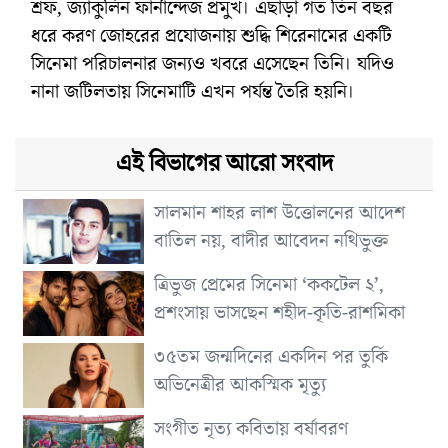
শ্রফ, জ্যাকুলিন ফার্নান্দেজ প্রমুখ। এছাড়া গত তিন বছর
ধরে করণ জোহরের প্রযোজনায় শুদ্ধি শিরেনামের একটি
সিনেমা পরিচালনার জন্যও খবরে এসেছেন তিনি। যদিও
নানা জটিলতায় সিনেমাটি এখন পর্যন্ত তৈরি হয়নি।
এই বিভাগের আরো সংবাদ
সালমান শাহর লাশ উত্তোলনের আদেশ
বাতিল নয়, বাদীর আবেদন নথিভুক্ত
ত্রিভুজ প্রেমের সিনেমা ‘ককটেল ২’,
প্রশংসায় ভাসছেন শহীদ-কৃতি-রাশমিকা
৩৫তম জন্মদিনের একদিন পর তুর্কি
অভিনেত্রীর আকস্মিক মৃত্যু
সংগীত নৃত্য কবিতায় বর্ষাবরণ