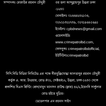
সম্পাদকঃ রেজাউর রহমান চৌধুরী
৩য় তলা আব্দুল্লাহপুর উত্তরা ঢাকা
-১২৩০
মোবাইলঃ ০১৫৫৪২৩২১০৫,
০১৮১১৩১১৭৩৯, ০১৭১৯৬৮১৬৯১
ইমেইলঃ cpbdnews@gmail.com
ওয়েবসাইটঃ
www.crimepatrolbd.com,
ফেসবুকঃ crimepatrolbdofficial,
ইউটিউবঃcrimepatrolbd
সিপি.বিডি মিডিয়া লিমিটেড এর পক্ষে বীরমুক্তিযোদ্ধা আলতাবুর রহমান চৌধুরী
কর্তৃক এ. আর. টাওয়ার, রোড #০১, সেক্টর#১২, উত্তরা, ঢাকা-১২৩০ থেকে
প্রকাশিত বিএস প্রিন্টিং প্রেস(মামুন ম্যানসন গ্রাউন্ড ফ্লোর) ৫২/২,টয়েনবি সার্কুলার
রোড হইতে মুদ্রিত।
ডেভেলপার এম রহমান সাইদ