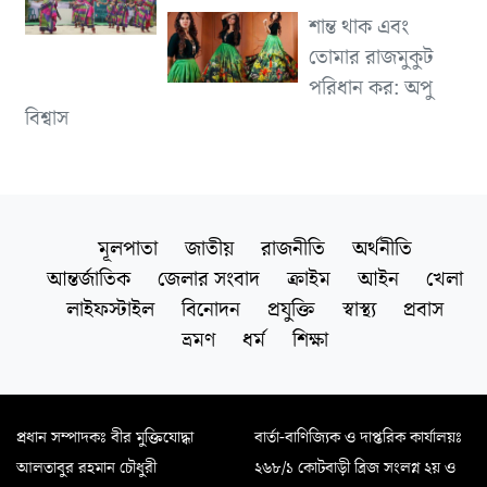
শান্ত থাক এবং
তোমার রাজমুকুট
পরিধান কর: অপু
বিশ্বাস
মূলপাতা
জাতীয়
রাজনীতি
অর্থনীতি
আন্তর্জাতিক
জেলার সংবাদ
ক্রাইম
আইন
খেলা
লাইফস্টাইল
বিনোদন
প্রযুক্তি
স্বাস্থ্য
প্রবাস
ভ্রমণ
ধর্ম
শিক্ষা
প্রধান সম্পাদকঃ বীর মুক্তিযোদ্ধা
বার্তা-বাণিজ্যিক ও দাপ্তরিক কার্যালয়ঃ
আলতাবুর রহমান চৌধুরী
২৬৮/১ কোটবাড়ী ব্রিজ সংলগ্ন ২য় ও