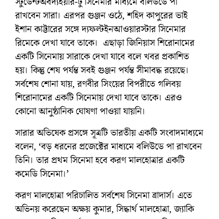
স্টুডেন্টঅবদ্যইয়ার-টু সিনেমার মাধ্যমে বলিউডে পা
রাখবেন সারা। এরপর গুঞ্জন ওঠে, শহিদ কাপুরের ভাই
ইশান কাট্টারের সঙ্গে দ্যফল্টইনআওয়ারস্টার সিনেমার
রিমেকে দেখা যাবে তাকে। এছাড়া জিনিয়াস শিরোনামের
একটি সিনেমায় সারাকে দেখা যাবে বলে খবর প্রকাশিত
হয়। কিন্তু শেষ পর্যন্ত সবই গুঞ্জন পর্যন্ত সীমাবদ্ধ রয়েছে।
সর্বশেষ শোনা যায়, রণবীর সিংয়ের বিপরীতে গলিবয়
শিরোনামের একটি সিনেমায় দেখা যাবে তাকে। এরও
কোনো আনুষ্ঠানিক ঘোষণা পাওয়া যায়নি।
সারার অভিষেক প্রসঙ্গে সূত্রটি ভারতীয় একটি সংবাদমাধ্যমে
বলেন, ‘বড় ধরনের প্রজেক্টের মাধ্যমে বলিউডে পা রাখবেন
তিনি। তার প্রথম সিনেমা হবে করণ মালহোত্রার একটি
কমেডি সিনেমা।’
করণ মালহোত্রা পরিচালিত সর্বশেষ সিনেমা ব্রাদার্স। এতে
অভিনয় করেছেন অক্ষয় কুমার, সিদ্ধার্থ মালহোত্রা, জ্যাকি