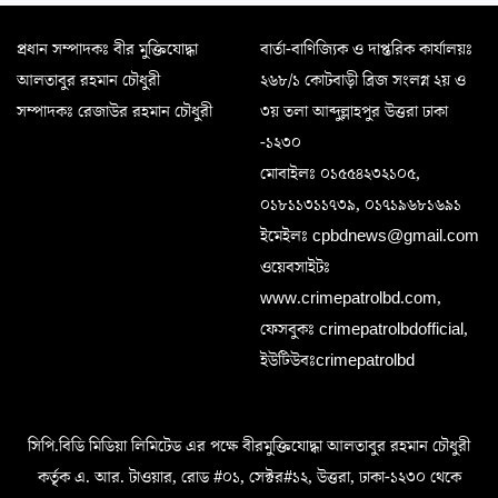
প্রধান সম্পাদকঃ বীর মুক্তিযোদ্ধা
বার্তা-বাণিজ্যিক ও দাপ্তরিক কার্যালয়ঃ
আলতাবুর রহমান চৌধুরী
২৬৮/১ কোটবাড়ী ব্রিজ সংলগ্ন ২য় ও
সম্পাদকঃ রেজাউর রহমান চৌধুরী
৩য় তলা আব্দুল্লাহপুর উত্তরা ঢাকা
-১২৩০
মোবাইলঃ ০১৫৫৪২৩২১০৫,
০১৮১১৩১১৭৩৯, ০১৭১৯৬৮১৬৯১
ইমেইলঃ cpbdnews@gmail.com
ওয়েবসাইটঃ
www.crimepatrolbd.com,
ফেসবুকঃ crimepatrolbdofficial,
ইউটিউবঃcrimepatrolbd
সিপি.বিডি মিডিয়া লিমিটেড এর পক্ষে বীরমুক্তিযোদ্ধা আলতাবুর রহমান চৌধুরী
কর্তৃক এ. আর. টাওয়ার, রোড #০১, সেক্টর#১২, উত্তরা, ঢাকা-১২৩০ থেকে