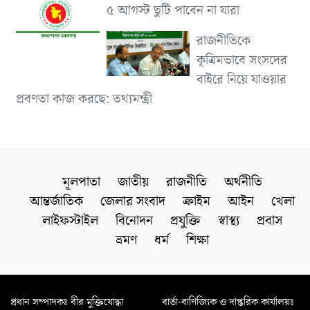
৫ আগস্ট ছুটি পাবেন না যারা
রাজনীতিকে
কৃত্রিমভাবে সংসদের
বাইরে নিয়ে যাওয়ার
প্রবণতা কাজ করছে: তথ্যমন্ত্রী
মূলপাতা
জাতীয়
রাজনীতি
অর্থনীতি
আন্তর্জাতিক
জেলার সংবাদ
ক্রাইম
আইন
খেলা
লাইফস্টাইল
বিনোদন
প্রযুক্তি
স্বাস্থ্য
প্রবাস
ভ্রমণ
ধর্ম
শিক্ষা
প্রধান সম্পাদকঃ বীর মুক্তিযোদ্ধা
বার্তা-বাণিজ্যিক ও দাপ্তরিক কার্যালয়ঃ