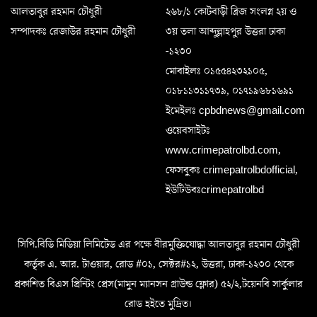
আলতাবুর রহমান চৌধুরী
২৬৮/১ কোটবাড়ী ব্রিজ সংলগ্ন ২য় ও
সম্পাদকঃ রেজাউর রহমান চৌধুরী
৩য় তলা আব্দুল্লাহপুর উত্তরা ঢাকা
-১২৩০
মোবাইলঃ ০১৫৫৪২৩২১০৫,
০১৮১১৩১১৭৩৯, ০১৭১৯৬৮১৬৯১
ইমেইলঃ cpbdnews@gmail.com
ওয়েবসাইটঃ
www.crimepatrolbd.com,
ফেসবুকঃ crimepatrolbdofficial,
ইউটিউবঃcrimepatrolbd
সিপি.বিডি মিডিয়া লিমিটেড এর পক্ষে বীরমুক্তিযোদ্ধা আলতাবুর রহমান চৌধুরী
কর্তৃক এ. আর. টাওয়ার, রোড #০১, সেক্টর#১২, উত্তরা, ঢাকা-১২৩০ থেকে
প্রকাশিত বিএস প্রিন্টিং প্রেস(মামুন ম্যানসন গ্রাউন্ড ফ্লোর) ৫২/২,টয়েনবি সার্কুলার
রোড হইতে মুদ্রিত।