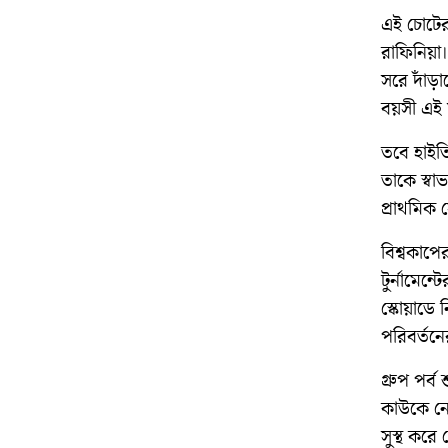
এই চোটের 
রাফিনিয়া
সরে দাঁড
বয়সী এই
তবে হাইতি
তাকে স্বা
প্রাথমিক 
বিশ্বকাপে
টুর্নামেন
স্কোয়াডে
পরিবর্তনে
গ্রুপ পর্
কাউকে নে
সুস্থ কর