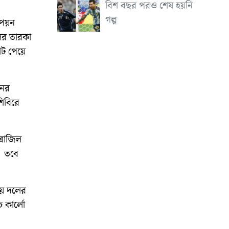
বিশ বছর পরও শেষ হয়নি
গল্প
্পিয়ন
ের তারকা
োট পেয়ে
নের
শিবিরে
্রাজিল
। তবে
ীয় দলের
 কার্লো