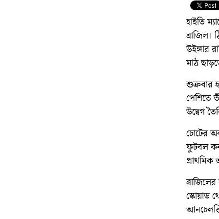
হাইতি ম্যা
ব্রাজিল।
উইঙ্গার র
মাঠ ছাড়
শুক্রবার 
পেশিতে তী
উদ্বেগ তৈর
চোটের অব
ফুটবল কন
প্রাথমিক 
ব্রাজিলের
স্কোয়াড 
আনচেলত্তি