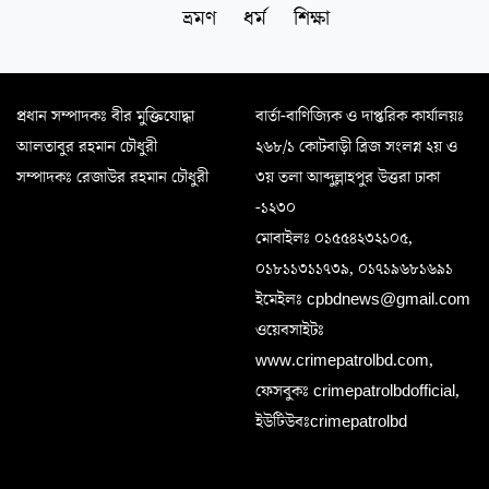
ভ্রমণ
ধর্ম
শিক্ষা
প্রধান সম্পাদকঃ বীর মুক্তিযোদ্ধা
বার্তা-বাণিজ্যিক ও দাপ্তরিক কার্যালয়ঃ
আলতাবুর রহমান চৌধুরী
২৬৮/১ কোটবাড়ী ব্রিজ সংলগ্ন ২য় ও
সম্পাদকঃ রেজাউর রহমান চৌধুরী
৩য় তলা আব্দুল্লাহপুর উত্তরা ঢাকা
-১২৩০
মোবাইলঃ ০১৫৫৪২৩২১০৫,
০১৮১১৩১১৭৩৯, ০১৭১৯৬৮১৬৯১
ইমেইলঃ cpbdnews@gmail.com
ওয়েবসাইটঃ
www.crimepatrolbd.com,
ফেসবুকঃ crimepatrolbdofficial,
ইউটিউবঃcrimepatrolbd