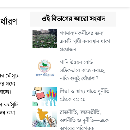
এই বিভাগের আরো সংবাদ
র্ধারণ
গণমাধ্যমকর্মীদের জন্য
একটি স্থায়ী কবরস্থান থাকা
প্রয়োজন
পানি উন্নয়ন বোর্ড
সঠিকভাবে কাজ করছে,
ের মৌসুমে
নাকি শুধুই ধোঁয়াশা?
ের মধ্যে
শিক্ষা ও স্বাস্থ্য খাতে দুর্নীতি
াচ্ছে।
জেঁকে বসেছে
 কর্মসূচি
রাজনীতি, স্বজনপ্রীতি,
 এসব কথা
অর্থনীতি ও দুর্নীতি—একে
অপরের পরিপূরক