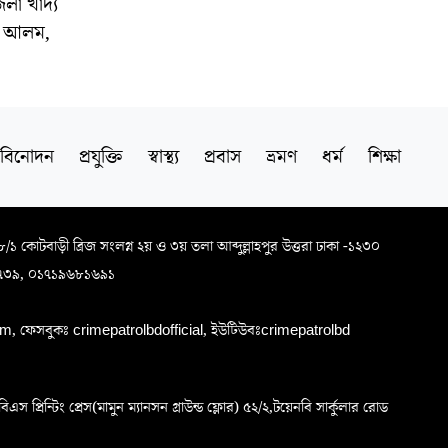
েলা খাদ্য
ুল আলম,
বিনোদন
প্রযুক্তি
স্বাস্থ্য
প্রবাস
ভ্রমণ
ধর্ম
শিক্ষা
৬৮/১ কোটবাড়ী ব্রিজ সংলগ্ন ২য় ও ৩য় তলা আব্দুল্লাহপুর উত্তরা ঢাকা -১২৩০
৭৩৯, ০১৭১৯৬৮১৬৯১
, ফেসবুকঃ crimepatrolbdofficial, ইউটিউবঃcrimepatrolbd
প্রিন্টিং প্রেস(মামুন ম্যানসন গ্রাউন্ড ফ্লোর) ৫২/২,টয়েনবি সার্কুলার রোড