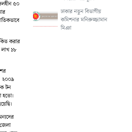
ম্বলহীন ৫০
ঢাকার নতুন বিভাগীয়
নার
কমিশনার মনিরুজ্জামান
্জাতিকভাবে
মিঞা
র্কিত করার
 লাখ ১৮
শের
ল। ২০০৯
িক টন
া হতো।
হয়েছি।
অন্যদের
র জেলা