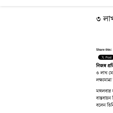
৩ লাখ
Share this:
নিজস্ব প্র
৩ লাখ মেট
লক্ষ্যমাত
মঙ্গলবার 
বাস্তবায়ন
বলেন তিন