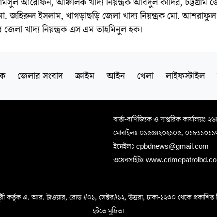
ামসুল আরেফিন, আঞ্চলিক খাদ্য নিয়ন্ত্রক আবদুল কাদির, চট্টগ্রাম জ
ক মো. জহিরুল ইসলাম, খাগড়াছড়ি জেলা খাদ্য নিয়ন্ত্রক মো. আশরাফ
 জেলা খাদ্য নিয়ন্ত্রক এস এম তাহমিনুল হক।
িক
জেলার সংবাদ
ক্রাইম
আইন
খেলা
লাইফস্টাইল
বার্তা-বাণিজ্যিক ও দাপ্তরিক কার্যালয়ঃ ২
মোবাইলঃ ০১৫৫৪২৩২১০৫, ০১৮১১৩১১
ইমেইলঃ cpbdnews@gmail.com
ওয়েবসাইটঃ www.crimepatrolbd.com
 কর্তৃক এ. আর. টাওয়ার, রোড #০১, সেক্টর#১২, উত্তরা, ঢাকা-১২৩০ থেকে প্রকাশিত বিএস 
হইতে মুদ্রিত।