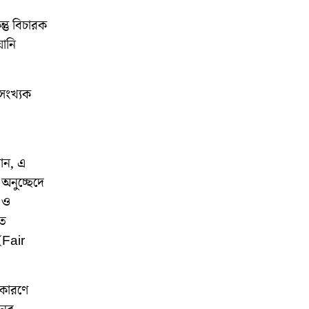
তু বিচারক
য়ানি
সংখ্যক
ান, এ
অনুচ্ছেদে
 ও
ৃত
(Fair
 কারণে