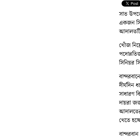
সাত উপজে
একজন সিভ
আদালতটি।
খোঁজ নিয়
পদোন্নতি
সিনিয়র স
বান্দরবা
দীর্ঘদিন 
সাধারণ বি
দায়রা জজ,
আদালতের 
খেতে হচ্ছ
বান্দরবা