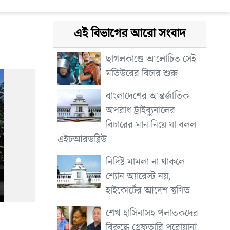
এই বিভাগের আরো সংবাদ
ছাগলকাণ্ডে আলোচিত সেই
মতিউরের বিচার শুরু
বাংলাদেশের আন্তর্জাতিক
অপরাধ ট্রাইব্যুনালের
বিচারের মান নিয়ে যা বলল
এইচআরডব্লিউ
নির্দিষ্ট মামলা না থাকলে
শ্যোন অ্যারেস্ট নয়,
হাইকোর্টের আদেশ স্থগিত
শেখ হাসিনাসহ পলাতকদের
বিরুদ্ধে গ্রেফতারি পরোয়ানা