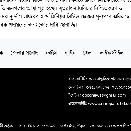
ারিবারিক বিরোধ জটিল আকার ধারণ করছে এবং সামগ্রিকভাবে আই
রতি জনগণের আস্থা ক্ষুণ্ন হচ্ছে। সুতরাং ন্যায়বিচার নিশ্চিতকরণ ও
র্থীদের দুর্ভোগ লাঘবের স্বার্থে সিনিয়র সিভিল জজের শূন্যপদে অবিলম্
চারক পদায়নের জন্য জোর দাবি জানাচ্ছি।
িক
জেলার সংবাদ
ক্রাইম
আইন
খেলা
লাইফস্টাইল
বার্তা-বাণিজ্যিক ও দাপ্তরিক কার্যালয়ঃ ২
মোবাইলঃ ০১৫৫৪২৩২১০৫, ০১৮১১৩১১
ইমেইলঃ cpbdnews@gmail.com
ওয়েবসাইটঃ www.crimepatrolbd.com
 কর্তৃক এ. আর. টাওয়ার, রোড #০১, সেক্টর#১২, উত্তরা, ঢাকা-১২৩০ থেকে প্রকাশিত বিএস 