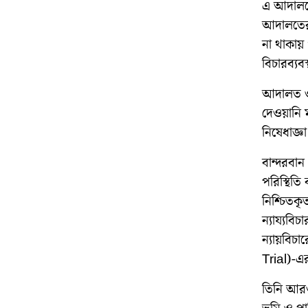
এ আদালতে 
আদালতের 
না থাকায় 
বিচারব্যবস
আদালত ও 
দেওয়ানি 
নিষেধাজ্ঞ
বান্দরবা
পরিস্থিতি
নিশ্চিতকৃ
ন্যায্যবি
ন্যায়বিচা
Trial)-এ
তিনি আরও 