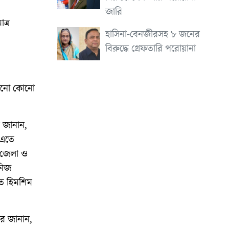
জারি
ত্র
হাসিনা-বেনজীরসহ ৮ জনের
বিরুদ্ধে গ্রেফতারি পরোয়ানা
এখনো কোনো
 জানান,
 এতে
ম জেলা ও
নিজ
ে হিমশিম
র জানান,