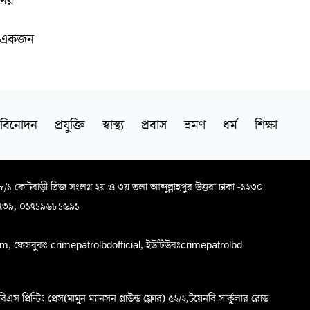
নের
বে একজন
বিনোদন
প্রযুক্তি
স্বাস্থ্য
প্রবাস
ভ্রমণ
ধর্ম
শিক্ষা
৬৮/১ কোটবাড়ী ব্রিজ সংলগ্ন ২য় ও ৩য় তলা আব্দুল্লাহপুর উত্তরা ঢাকা -১২৩০
৭৩৯, ০১৭১৯৬৮১৬৯১
, ফেসবুকঃ crimepatrolbdofficial, ইউটিউবঃcrimepatrolbd
প্রিন্টিং প্রেস(মামুন ম্যানসন গ্রাউন্ড ফ্লোর) ৫২/২,টয়েনবি সার্কুলার রোড