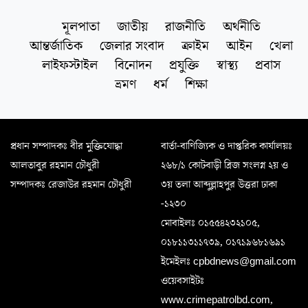
মূলপাতা
জাতীয়
রাজনীতি
অর্থনীতি
আন্তর্জাতিক
জেলার সংবাদ
ক্রাইম
আইন
খেলা
লাইফস্টাইল
বিনোদন
প্রযুক্তি
স্বাস্থ্য
প্রবাস
ভ্রমণ
ধর্ম
শিক্ষা
প্রধান সম্পাদকঃ বীর মুক্তিযোদ্ধা
বার্তা-বাণিজ্যিক ও দাপ্তরিক কার্যালয়ঃ
আলতাবুর রহমান চৌধুরী
২৬৮/১ কোটবাড়ী ব্রিজ সংলগ্ন ২য় ও
সম্পাদকঃ রেজাউর রহমান চৌধুরী
৩য় তলা আব্দুল্লাহপুর উত্তরা ঢাকা
-১২৩০
মোবাইলঃ ০১৫৫৪২৩২১০৫,
০১৮১১৩১১৭৩৯, ০১৭১৯৬৮১৬৯১
ইমেইলঃ cpbdnews@gmail.com
ওয়েবসাইটঃ
www.crimepatrolbd.com,