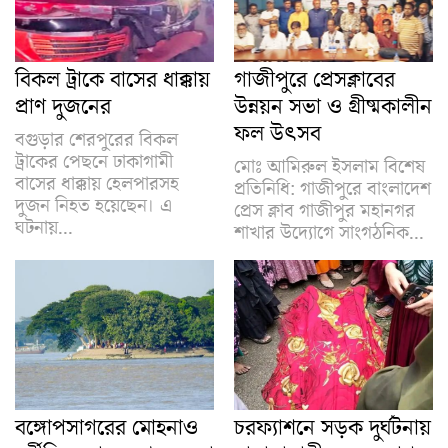
ছাগলকাণ্ডে আলোচিত সেই মতিউরের
বিচার…
বিকল ট্রাকে বাসের ধাক্কায়
গাজীপুরে প্রেসক্লাবের
প্রাণ দুজনের
উন্নয়ন সভা ও গ্রীষ্মকালীন
৫ আগস্ট ঘিরে কার্যক্রম নিষিদ্ধ…
ফল উৎসব
বগুড়ার শেরপুরের বিকল
ট্রাকের পেছনে ঢাকাগামী
মোঃ আমিরুল ইসলাম বিশেষ
বাসের ধাক্কায় হেলপারসহ
দুবাইয়ে বেনজীরের জামিন নিয়ে যা…
প্রতিনিধি: গাজীপুরে বাংলাদেশ
দুজন নিহত হয়েছেন। এ
প্রেস ক্লাব গাজীপুর মহানগর
ঘটনায়...
শাখার উদ্যোগে সাংগঠনিক...
৫ আগস্ট ছুটি পাবেন না…
রাজনীতিকে কৃত্রিমভাবে সংসদের বাইরে
নিয়ে…
বয়স্ক, বিধবা, প্রতিবন্ধীসহ শিক্ষা
বঙ্গোপসাগরের মোহনাও
চরফ্যাশনে সড়ক দুর্ঘটনায়
উপবৃত্তির…