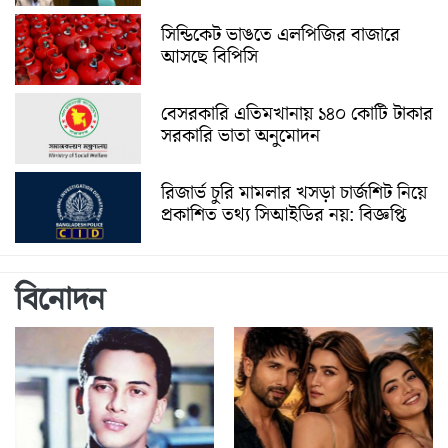
সিন্ডিকেট ভাঙতে এলপিজির বাজারে
আসছে বিপিসি
বেসরকারি এতিমখানায় ১৪০ কোটি টাকার
সরকারি ভাতা অনুমোদন
রিজার্ভ চুরি মামলার খসড়া চার্জশিট নিয়ে
প্রকাশিত তথ্য সিআইডির নয়: বিজ্ঞপ্তি
বিনোদন