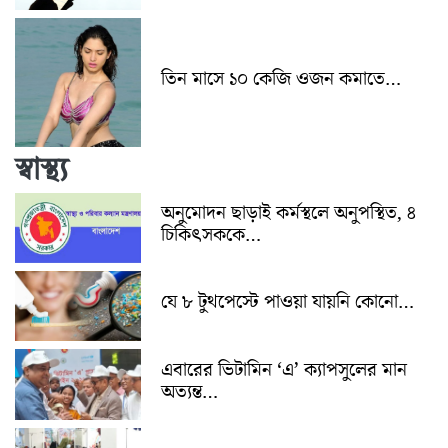
তিন মাসে ১০ কেজি ওজন কমাতে…
স্বাস্থ্য
অনুমোদন ছাড়াই কর্মস্থলে অনুপস্থিত, ৪
চিকিৎসককে…
যে ৮ টুথপেস্টে পাওয়া যায়নি কোনো…
এবারের ভিটামিন ‘এ’ ক্যাপসুলের মান
অত্যন্ত…