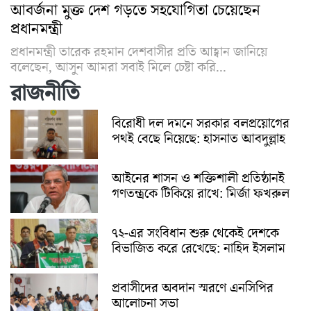
আবর্জনা মুক্ত দেশ গড়তে সহযোগিতা চেয়েছেন
প্রধানমন্ত্রী
প্রধানমন্ত্রী তারেক রহমান দেশবাসীর প্রতি আহ্বান জানিয়ে
বলেছেন, আসুন আমরা সবাই মিলে চেষ্টা করি...
রাজনীতি
বিরোধী দল দমনে সরকার বলপ্রয়োগের
পথই বেছে নিয়েছে: হাসনাত আবদুল্লাহ
আইনের শাসন ও শক্তিশালী প্রতিষ্ঠানই
গণতন্ত্রকে টিকিয়ে রাখে: মির্জা ফখরুল
৭২-এর সংবিধান শুরু থেকেই দেশকে
বিভাজিত করে রেখেছে: নাহিদ ইসলাম
প্রবাসীদের অবদান স্মরণে এনসিপির
আলোচনা সভা