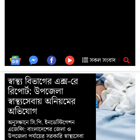
সকল সংবাদ
স্বাস্থ্য বিভাগের এক্স-রে
রিপোর্ট: উপজেলা
স্বাস্থ্যসেবায় অনিয়মের
অভিযোগ
অনুসন্ধানে সি.পি. ইনভেস্টিগেশন
এজেন্সি: বাংলাদেশের জেলা ও
উপজেলা পর্যায়ের সরকারি স্বাস্থ্যসেবা