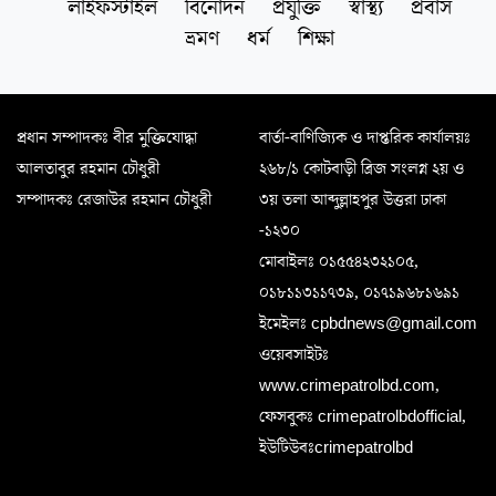
লাইফস্টাইল
বিনোদন
প্রযুক্তি
স্বাস্থ্য
প্রবাস
ভ্রমণ
ধর্ম
শিক্ষা
প্রধান সম্পাদকঃ বীর মুক্তিযোদ্ধা
বার্তা-বাণিজ্যিক ও দাপ্তরিক কার্যালয়ঃ
আলতাবুর রহমান চৌধুরী
২৬৮/১ কোটবাড়ী ব্রিজ সংলগ্ন ২য় ও
সম্পাদকঃ রেজাউর রহমান চৌধুরী
৩য় তলা আব্দুল্লাহপুর উত্তরা ঢাকা
-১২৩০
মোবাইলঃ ০১৫৫৪২৩২১০৫,
০১৮১১৩১১৭৩৯, ০১৭১৯৬৮১৬৯১
ইমেইলঃ cpbdnews@gmail.com
ওয়েবসাইটঃ
www.crimepatrolbd.com,
ফেসবুকঃ crimepatrolbdofficial,
ইউটিউবঃcrimepatrolbd