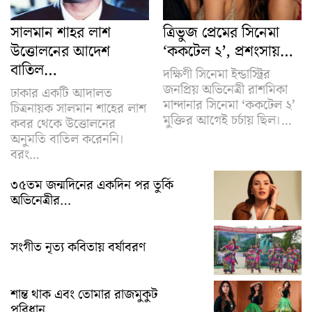
সালমান শাহর লাশ
ত্রিভুজ প্রেমের সিনেমা
উত্তোলনের আদেশ
‘ককটেল ২’, প্রশংসায়…
বাতিল…
দক্ষিণী সিনেমা ইন্ডাস্ট্রির
জনপ্রিয় অভিনেত্রী রাশমিকা
ঢাকার একটি আদালত
মান্দানার সিনেমা ‘ককটেল ২’
চিত্রনায়ক সালমান শাহের লাশ
মুক্তির আগেই চর্চায় ছিল।...
কবর থেকে উত্তোলনের
অনুমতি বাতিল করেননি।
বরং...
৩৫তম জন্মদিনের একদিন পর তুর্কি
অভিনেত্রীর…
সংগীত নৃত্য কবিতায় বর্ষাবরণ
শান্ত থাক এবং তোমার রাজমুকুট
পরিধান…