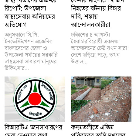
স্বাস্থ্য বিভাগের এক্স-রে
ফেনীর মহিপালে ৭ জন
রিপোর্ট: উপজেলা
নিহতের ঘটনায় বিচার
স্বাস্থ্যসেবায় অনিয়মের
দাবি, শঙ্কায়
অভিযোগ
আন্দোলনকারীরা
অনুসন্ধানে সি.পি.
চব্বিশের ৪ আগস্ট।
ইনভেস্টিগেশন এজেন্সি:
স্বৈরাচারবিরোধী একদফা
বাংলাদেশের জেলা ও
আন্দোলনের ঢেউ যখন সারা
উপজেলা পর্যায়ের সরকারি
দেশে ছড়িয়ে পড়ে, তখন
স্বাস্থ্যসেবা সাধারণ মানুষের
উত্তাল...
চিকিৎসার...
বিআরটিএ জনসাধারণের
কদমতলীতে এতিম
সেবা দেওয়ার কথা
পরিবারের জমি দখলের