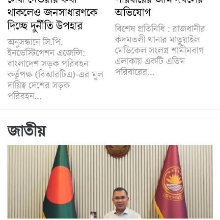
থাকলেও জনসাধারণকে
অভিযোগ
দিচ্ছে দুর্নীতি উপহার
বিশেষ প্রতিনিধি : রাজধানীর
কদমতলী থানার মাতুয়াইল
অনুসন্ধানে সি.পি.
মেডিকেল সংলগ্ন শামীমবাগ
ইনভেস্টিগেশন এজেন্সি:
এলাকায় একটি এতিম
বাংলাদেশ সড়ক পরিবহন
পরিবারের...
কর্তৃপক্ষ (বিআরটিএ)-এর মূল
দায়িত্ব দেশের সড়ক
পরিবহন...
জাতীয়