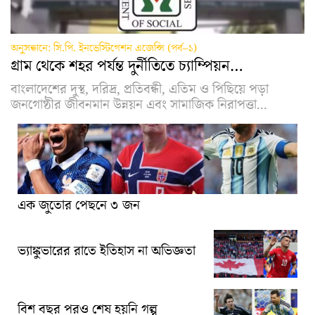
অনুসন্ধানে: সি.পি. ইনভেস্টিগেশন এজেন্সি (পর্ব–১)
গ্রাম থেকে শহর পর্যন্ত দুর্নীতিতে চ্যাম্পিয়ন…
বাংলাদেশের দুস্থ, দরিদ্র, প্রতিবন্ধী, এতিম ও পিছিয়ে পড়া
জনগোষ্ঠীর জীবনমান উন্নয়ন এবং সামাজিক নিরাপত্তা...
এক জুতোর পেছনে ৩ জন
ভ্যাঙ্কুভারের রাতে ইতিহাস না অভিজ্ঞতা
বিশ বছর পরও শেষ হয়নি গল্প