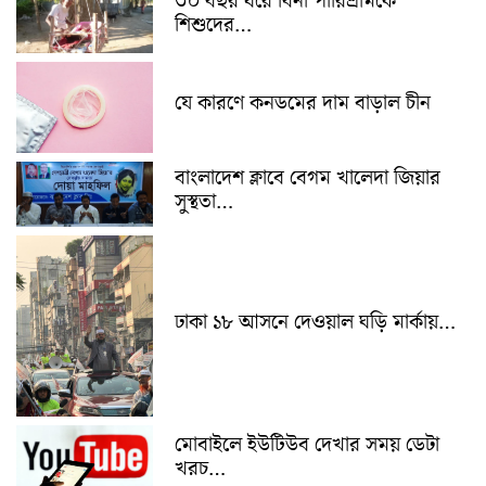
৩০ বছর ধরে বিনা পারিশ্রমিকে
শিশুদের…
যে কারণে কনডমের দাম বাড়াল চীন
বাংলাদেশ ক্লাবে বেগম খালেদা জিয়ার
সুস্থতা…
ঢাকা ১৮ আসনে দেওয়াল ঘড়ি মার্কায়…
মোবাইলে ইউটিউব দেখার সময় ডেটা
খরচ…