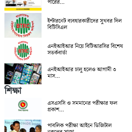
পীরের…
ইন্টারনেট ব্যবহারকারীদের সুখবর দিল
বিটিসিএল
এনইআইআর নিয়ে বিটিআরসির বিশেষ
সতর্কবার্তা
এনইআইআর চালু হলেও আগামী ৩
মাস…
শিক্ষা
এসএসসি ও সমমানের পরীক্ষার ফল
প্রকাশ…
পাবলিক পরীক্ষা আইনে ডিজিটাল