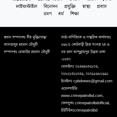
লাইফস্টাইল
বিনোদন
প্রযুক্তি
স্বাস্থ্য
প্রবাস
ভ্রমণ
ধর্ম
শিক্ষা
প্রধান সম্পাদকঃ বীর মুক্তিযোদ্ধা
বার্তা-বাণিজ্যিক ও দাপ্তরিক কার্যালয়ঃ
আলতাবুর রহমান চৌধুরী
২৬৮/১ কোটবাড়ী ব্রিজ সংলগ্ন ২য় ও
সম্পাদকঃ রেজাউর রহমান চৌধুরী
৩য় তলা আব্দুল্লাহপুর উত্তরা ঢাকা
-১২৩০
মোবাইলঃ ০১৫৫৪২৩২১০৫,
০১৮১১৩১১৭৩৯, ০১৭১৯৬৮১৬৯১
ইমেইলঃ cpbdnews@gmail.com
ওয়েবসাইটঃ
www.crimepatrolbd.com,
ফেসবুকঃ crimepatrolbdofficial,
ইউটিউবঃcrimepatrolbd