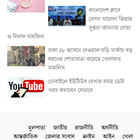
বাংলাদেশ ক্লাবে
বেগম খালেদা জিয়ার
সুস্থতা কামনায় দোয়া
ও মিলাদ মাহফিল
ঢাকা ১৮ আসনে দেওয়াল ঘড়ি মার্কায় বড়
ধরনের শোভাযাত্রা করেছে খেলাফত
মজলিস
মোবাইলে ইউটিউব দেখার সময় ডেটা
খরচ কমাবেন যেভাবে
মূলপাতা
জাতীয়
রাজনীতি
অর্থনীতি
আন্তর্জাতিক
জেলার সংবাদ
ক্রাইম
আইন
খেলা