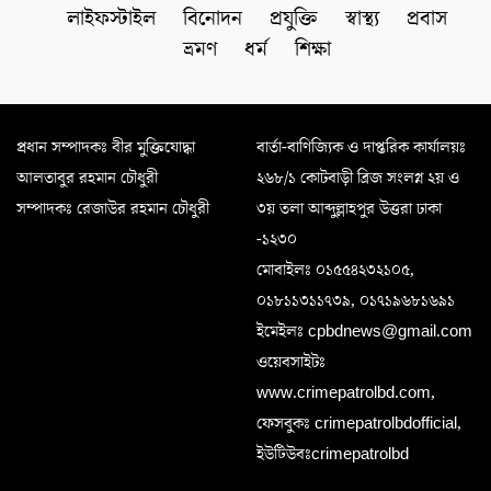
লাইফস্টাইল
বিনোদন
প্রযুক্তি
স্বাস্থ্য
প্রবাস
ভ্রমণ
ধর্ম
শিক্ষা
প্রধান সম্পাদকঃ বীর মুক্তিযোদ্ধা
বার্তা-বাণিজ্যিক ও দাপ্তরিক কার্যালয়ঃ
আলতাবুর রহমান চৌধুরী
২৬৮/১ কোটবাড়ী ব্রিজ সংলগ্ন ২য় ও
সম্পাদকঃ রেজাউর রহমান চৌধুরী
৩য় তলা আব্দুল্লাহপুর উত্তরা ঢাকা
-১২৩০
মোবাইলঃ ০১৫৫৪২৩২১০৫,
০১৮১১৩১১৭৩৯, ০১৭১৯৬৮১৬৯১
ইমেইলঃ cpbdnews@gmail.com
ওয়েবসাইটঃ
www.crimepatrolbd.com,
ফেসবুকঃ crimepatrolbdofficial,
ইউটিউবঃcrimepatrolbd