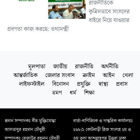
রাজনীতিকে
কৃত্রিমভাবে সংসদের
বাইরে নিয়ে যাওয়ার
প্রবণতা কাজ করছে: তথ্যমন্ত্রী
মূলপাতা
জাতীয়
রাজনীতি
অর্থনীতি
আন্তর্জাতিক
জেলার সংবাদ
ক্রাইম
আইন
খেলা
লাইফস্টাইল
বিনোদন
প্রযুক্তি
স্বাস্থ্য
প্রবাস
ভ্রমণ
ধর্ম
শিক্ষা
প্রধান সম্পাদকঃ বীর মুক্তিযোদ্ধা
বার্তা-বাণিজ্যিক ও দাপ্তরিক কার্যালয়ঃ
আলতাবুর রহমান চৌধুরী
২৬৮/১ কোটবাড়ী ব্রিজ সংলগ্ন ২য় ও
সম্পাদকঃ রেজাউর রহমান চৌধুরী
৩য় তলা আব্দুল্লাহপুর উত্তরা ঢাকা