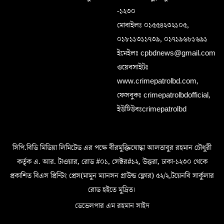
-১২৩০
মোবাইলঃ ০১৫৫৪২৩২১০৫,
০১৮১১৩১১৭৩৯, ০১৭১৯৬৮১৬৯১
ইমেইলঃ cpbdnews@gmail.com
ওয়েবসাইটঃ
www.crimepatrolbd.com,
ফেসবুকঃ crimepatrolbdofficial,
ইউটিউবঃcrimepatrolbd
সিপি.বিডি মিডিয়া লিমিটেড এর পক্ষে বীরমুক্তিযোদ্ধা আলতাবুর রহমান চৌধুরী
কর্তৃক এ. আর. টাওয়ার, রোড #০১, সেক্টর#১২, উত্তরা, ঢাকা-১২৩০ থেকে
প্রকাশিত বিএস প্রিন্টিং প্রেস(মামুন ম্যানসন গ্রাউন্ড ফ্লোর) ৫২/২,টয়েনবি সার্কুলার
রোড হইতে মুদ্রিত।
ডেভেলপার এম রহমান সাইদ