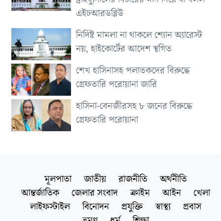
এইচআরডব্লিউ
নির্দিষ্ট মামলা না থাকলে শ্যোন অ্যারেস্ট
নয়, হাইকোর্টের আদেশ স্থগিত
শেখ হাসিনাসহ পলাতকদের বিরুদ্ধে
গ্রেফতারি পরোয়ানা জারি
হাসিনা-বেনজীরসহ ৮ জনের বিরুদ্ধে
গ্রেফতারি পরোয়ানা
মূলপাতা
জাতীয়
রাজনীতি
অর্থনীতি
আন্তর্জাতিক
জেলার সংবাদ
ক্রাইম
আইন
খেলা
লাইফস্টাইল
বিনোদন
প্রযুক্তি
স্বাস্থ্য
প্রবাস
ভ্রমণ
ধর্ম
শিক্ষা