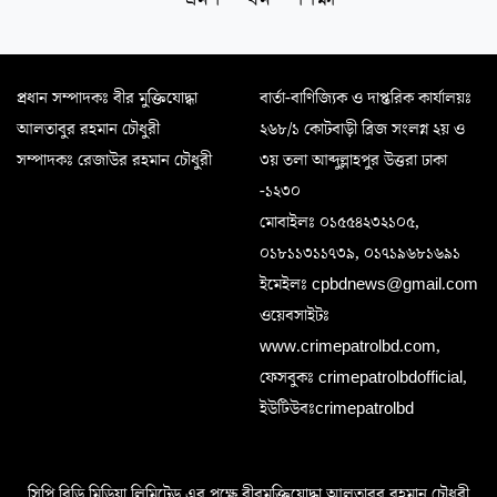
প্রধান সম্পাদকঃ বীর মুক্তিযোদ্ধা
বার্তা-বাণিজ্যিক ও দাপ্তরিক কার্যালয়ঃ
আলতাবুর রহমান চৌধুরী
২৬৮/১ কোটবাড়ী ব্রিজ সংলগ্ন ২য় ও
সম্পাদকঃ রেজাউর রহমান চৌধুরী
৩য় তলা আব্দুল্লাহপুর উত্তরা ঢাকা
-১২৩০
মোবাইলঃ ০১৫৫৪২৩২১০৫,
০১৮১১৩১১৭৩৯, ০১৭১৯৬৮১৬৯১
ইমেইলঃ cpbdnews@gmail.com
ওয়েবসাইটঃ
www.crimepatrolbd.com,
ফেসবুকঃ crimepatrolbdofficial,
ইউটিউবঃcrimepatrolbd
সিপি.বিডি মিডিয়া লিমিটেড এর পক্ষে বীরমুক্তিযোদ্ধা আলতাবুর রহমান চৌধুরী