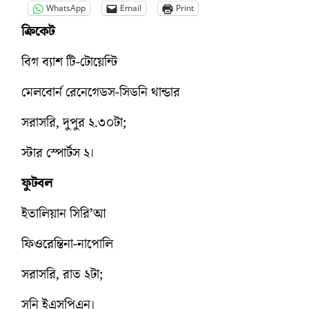
WhatsApp
Email
Print
ক্রিকেট
বিগ ব্যাশ টি-টোয়েন্টি
মেলবোর্ন রেনেগেডস-সিডনি থান্ডার
সরাসরি, দুপুর ২.৩০টা;
স্টার স্পোর্টস ২।
ফুটবল
ইতালিয়ান সিরি’আ
ফিওরেন্তিনা-নাপোলি
সরাসরি, রাত ২টা;
সনি ইএসপিএন।