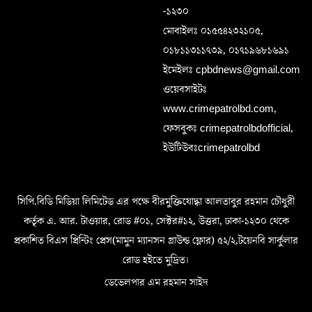
-১২৩০
মোবাইলঃ ০১৫৫৪২৩২১০৫,
০১৮১১৩১১৭৩৯, ০১৭১৯৬৮১৬৯১
ইমেইলঃ cpbdnews@gmail.com
ওয়েবসাইটঃ
www.crimepatrolbd.com,
ফেসবুকঃ crimepatrolbdofficial,
ইউটিউবঃcrimepatrolbd
সিপি.বিডি মিডিয়া লিমিটেড এর পক্ষে বীরমুক্তিযোদ্ধা আলতাবুর রহমান চৌধুরী
কর্তৃক এ. আর. টাওয়ার, রোড #০১, সেক্টর#১২, উত্তরা, ঢাকা-১২৩০ থেকে
প্রকাশিত বিএস প্রিন্টিং প্রেস(মামুন ম্যানসন গ্রাউন্ড ফ্লোর) ৫২/২,টয়েনবি সার্কুলার
রোড হইতে মুদ্রিত।
ডেভেলপার এম রহমান সাইদ