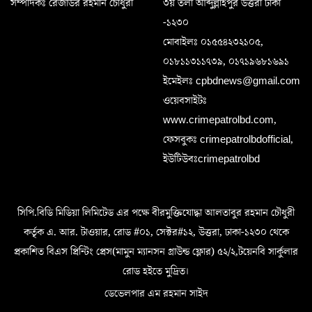
সম্পাদকঃ রেজাউর রহমান চৌধুরী
৩য় তলা আব্দুল্লাহপুর উত্তরা ঢাকা
-১২৩০
মোবাইলঃ ০১৫৫৪২৩২১০৫,
০১৮১১৩১১৭৩৯, ০১৭১৯৬৮১৬৯১
ইমেইলঃ cpbdnews@gmail.com
ওয়েবসাইটঃ
www.crimepatrolbd.com,
ফেসবুকঃ crimepatrolbdofficial,
ইউটিউবঃcrimepatrolbd
সিপি.বিডি মিডিয়া লিমিটেড এর পক্ষে বীরমুক্তিযোদ্ধা আলতাবুর রহমান চৌধুরী
কর্তৃক এ. আর. টাওয়ার, রোড #০১, সেক্টর#১২, উত্তরা, ঢাকা-১২৩০ থেকে
প্রকাশিত বিএস প্রিন্টিং প্রেস(মামুন ম্যানসন গ্রাউন্ড ফ্লোর) ৫২/২,টয়েনবি সার্কুলার
রোড হইতে মুদ্রিত।
ডেভেলপার এম রহমান সাইদ