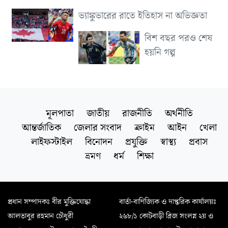
ভ্যাঙ্কুভারের রাতে ইতিহাস না অভিজ্ঞতা
বিশ বছর পরও শেষ
হয়নি গল্প
মূলপাতা
জাতীয়
রাজনীতি
অর্থনীতি
আন্তর্জাতিক
জেলার সংবাদ
ক্রাইম
আইন
খেলা
লাইফস্টাইল
বিনোদন
প্রযুক্তি
স্বাস্থ্য
প্রবাস
ভ্রমণ
ধর্ম
শিক্ষা
প্রধান সম্পাদকঃ বীর মুক্তিযোদ্ধা
বার্তা-বাণিজ্যিক ও দাপ্তরিক কার্যালয়ঃ
আলতাবুর রহমান চৌধুরী
২৬৮/১ কোটবাড়ী ব্রিজ সংলগ্ন ২য় ও