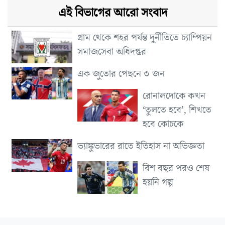
এই বিভাগের আরো সংবাদ
গ্রাম থেকে শহর পর্যন্ত দুর্নীতিতে চ্যাম্পিয়ন
সমাজসেবা অধিদপ্তর
এক জুতোর পেছনে ৩ জন
রোনালদোকে কখন
‘তুলতে হবে’, শিখতে
হবে কোচকে
ভ্যাঙ্কুভারের রাতে ইতিহাস না অভিজ্ঞতা
বিশ বছর পরও শেষ
হয়নি গল্প