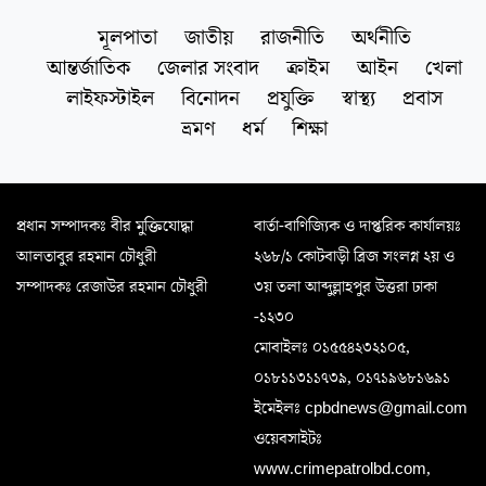
মূলপাতা
জাতীয়
রাজনীতি
অর্থনীতি
আন্তর্জাতিক
জেলার সংবাদ
ক্রাইম
আইন
খেলা
লাইফস্টাইল
বিনোদন
প্রযুক্তি
স্বাস্থ্য
প্রবাস
ভ্রমণ
ধর্ম
শিক্ষা
প্রধান সম্পাদকঃ বীর মুক্তিযোদ্ধা
বার্তা-বাণিজ্যিক ও দাপ্তরিক কার্যালয়ঃ
আলতাবুর রহমান চৌধুরী
২৬৮/১ কোটবাড়ী ব্রিজ সংলগ্ন ২য় ও
সম্পাদকঃ রেজাউর রহমান চৌধুরী
৩য় তলা আব্দুল্লাহপুর উত্তরা ঢাকা
-১২৩০
মোবাইলঃ ০১৫৫৪২৩২১০৫,
০১৮১১৩১১৭৩৯, ০১৭১৯৬৮১৬৯১
ইমেইলঃ cpbdnews@gmail.com
ওয়েবসাইটঃ
www.crimepatrolbd.com,