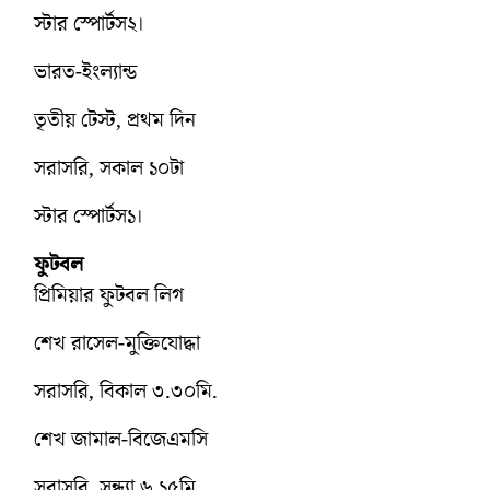
স্টার স্পোর্টস২।
ভারত-ইংল্যান্ড
তৃতীয় টেস্ট, প্রথম দিন
সরাসরি, সকাল ১০টা
স্টার স্পোর্টস১।
ফুটবল
প্রিমিয়ার ফুটবল লিগ
শেখ রাসেল-মুক্তিযোদ্ধা
সরাসরি, বিকাল ৩.৩০মি.
শেখ জামাল-বিজেএমসি
সরাসরি, সন্ধ্যা ৬.১৫মি.