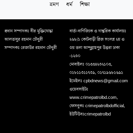
ভ্রমণ
ধর্ম
শিক্ষা
প্রধান সম্পাদকঃ বীর মুক্তিযোদ্ধা
বার্তা-বাণিজ্যিক ও দাপ্তরিক কার্যালয়ঃ
আলতাবুর রহমান চৌধুরী
২৬৮/১ কোটবাড়ী ব্রিজ সংলগ্ন ২য় ও
সম্পাদকঃ রেজাউর রহমান চৌধুরী
৩য় তলা আব্দুল্লাহপুর উত্তরা ঢাকা
-১২৩০
মোবাইলঃ ০১৫৫৪২৩২১০৫,
০১৮১১৩১১৭৩৯, ০১৭১৯৬৮১৬৯১
ইমেইলঃ cpbdnews@gmail.com
ওয়েবসাইটঃ
www.crimepatrolbd.com,
ফেসবুকঃ crimepatrolbdofficial,
ইউটিউবঃcrimepatrolbd