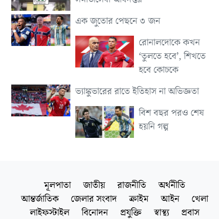
এক জুতোর পেছনে ৩ জন
রোনালদোকে কখন
‘তুলতে হবে’, শিখতে
হবে কোচকে
ভ্যাঙ্কুভারের রাতে ইতিহাস না অভিজ্ঞতা
বিশ বছর পরও শেষ
হয়নি গল্প
মূলপাতা
জাতীয়
রাজনীতি
অর্থনীতি
আন্তর্জাতিক
জেলার সংবাদ
ক্রাইম
আইন
খেলা
লাইফস্টাইল
বিনোদন
প্রযুক্তি
স্বাস্থ্য
প্রবাস