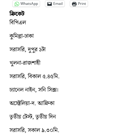
WhatsApp
Email
Print
ক্রিকেট
বিপিএল
কুমিল্লা-ঢাকা
সরাসরি, দুপুর ১টা
খুলনা-রাজশাহী
সরাসরি, বিকাল ৫.৪৫মি.
চ্যানেল নাইন, সনি সিক্স।
অস্ট্রেলিয়া-দ. আফ্রিকা
তৃতীয় টেস্ট, তৃতীয় দিন
সরাসরি, সকাল ৯.৩০মি.