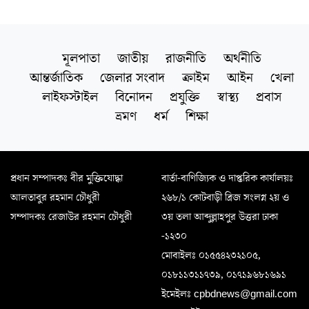
মূলপাতা
জাতীয়
রাজনীতি
অর্থনীতি
আন্তর্জাতিক
জেলার সংবাদ
ক্রাইম
আইন
খেলা
লাইফস্টাইল
বিনোদন
প্রযুক্তি
স্বাস্থ্য
প্রবাস
ভ্রমণ
ধর্ম
শিক্ষা
প্রধান সম্পাদকঃ বীর মুক্তিযোদ্ধা
বার্তা-বাণিজ্যিক ও দাপ্তরিক কার্যালয়ঃ
আলতাবুর রহমান চৌধুরী
২৬৮/১ কোটবাড়ী ব্রিজ সংলগ্ন ২য় ও
সম্পাদকঃ রেজাউর রহমান চৌধুরী
৩য় তলা আব্দুল্লাহপুর উত্তরা ঢাকা
-১২৩০
মোবাইলঃ ০১৫৫৪২৩২১০৫,
০১৮১১৩১১৭৩৯, ০১৭১৯৬৮১৬৯১
ইমেইলঃ cpbdnews@gmail.com