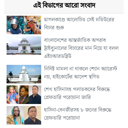
এই বিভাগের আরো সংবাদ
ছাগলকাণ্ডে আলোচিত সেই মতিউরের
বিচার শুরু
বাংলাদেশের আন্তর্জাতিক অপরাধ
ট্রাইব্যুনালের বিচারের মান নিয়ে যা বলল
এইচআরডব্লিউ
নির্দিষ্ট মামলা না থাকলে শ্যোন অ্যারেস্ট
নয়, হাইকোর্টের আদেশ স্থগিত
শেখ হাসিনাসহ পলাতকদের বিরুদ্ধে
গ্রেফতারি পরোয়ানা জারি
হাসিনা-বেনজীরসহ ৮ জনের বিরুদ্ধে
গ্রেফতারি পরোয়ানা