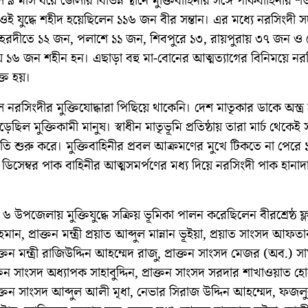
 ৯ মাস ধরে জেলার বিভিন্ন স্থানে মুক্তিবাহিনীর সঙ্গে পাকবাহিনীর শতা
ই যুদ্ধে শহীদ হয়েছিলেন ১১৬ জন বীর সন্তান। এর মধ্যে নরসিংদী 
রদীতে ১২ জন, পলাশে ১১ জন, শিবপুরে ১৩, রায়পুরায় ৩৭ জন ও 
১৬ জন শহীন হন। এছাড়া বহু মা-বোনের আত্মত্যাগের বিনিময়ে নর
ক্ত হয়।
 নরসিংদীর মুক্তিযোদ্ধারা পিছিয়ে থাকেনি। দেশ মাতৃকার ডাকে অস্ত্র
ছিল মুক্তিকামী মানুষ। স্বাধীন মাতৃভূমি প্রতিষ্ঠায় তারা মার্চ থেকেই সশ
্রস্তুতি শুরু করে। মুক্তিবাহিনীর প্রবল আক্রমণের মুখে টিকতে না পেরে
ডিসেম্বর পাক বাহিনীর আত্মসমর্পণের মধ্য দিয়ে নরসিংদী পাক হানাদা
৬ উপজেলায় মুক্তিযুদ্ধে সক্রিয় ভূমিকা পালন করেছিলেন বীরশ্রেষ্ঠ ফ্
ন, প্রাক্তন মন্ত্রী প্রয়াত আব্দুল মান্নান ভূইয়া, প্রয়াত সাংসদ আফতা
াক্তন মন্ত্রী রাজিউদ্দিন আহম্মেদ রাজু, প্রাক্তন সাংসদ মেজর (অব.) স
্রাক্তন সাংসদ অধ্যাপক সাহাবুদ্দিন, প্রাক্তন সাংসদ সরদার শাখাওয়াত হ
াক্তন সাংসদ আব্দুল আলী মৃধা, নেভার সিরাজ উদ্দিন আহম্মেদ, ফজল