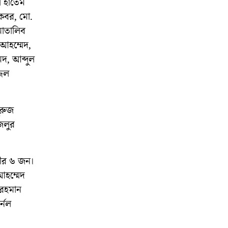
ী হাতেম
আকবর, মো.
মোতালিব
 আহম্মেদ,
দ, আব্দুল
্জল
ুরুজ
জলুর
ংদীর ৬ জন।
আহম্মেদ
 রহমান
্নেল