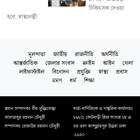
চিকিৎসক দেওয়া
হবে: স্বাস্থ্যমন্ত্রী
মূলপাতা
জাতীয়
রাজনীতি
অর্থনীতি
আন্তর্জাতিক
জেলার সংবাদ
ক্রাইম
আইন
খেলা
লাইফস্টাইল
বিনোদন
প্রযুক্তি
স্বাস্থ্য
প্রবাস
ভ্রমণ
ধর্ম
শিক্ষা
প্রধান সম্পাদকঃ বীর মুক্তিযোদ্ধা
বার্তা-বাণিজ্যিক ও দাপ্তরিক কার্যালয়ঃ
আলতাবুর রহমান চৌধুরী
২৬৮/১ কোটবাড়ী ব্রিজ সংলগ্ন ২য় ও
সম্পাদকঃ রেজাউর রহমান চৌধুরী
৩য় তলা আব্দুল্লাহপুর উত্তরা ঢাকা
-১২৩০