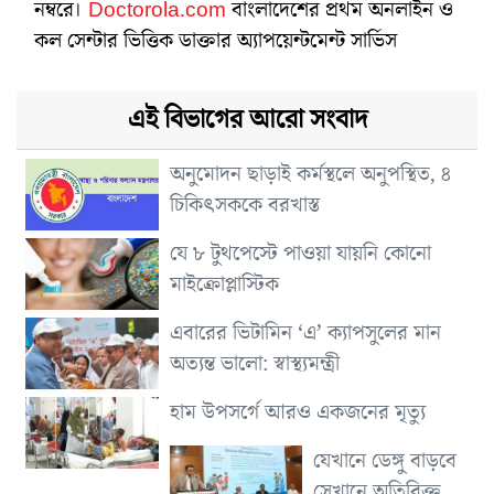
নম্বরে।
Doctorola.com
বাংলাদেশের প্রথম অনলাইন ও
কল সেন্টার ভিত্তিক ডাক্তার অ্যাপয়েন্টমেন্ট সার্ভিস
এই বিভাগের আরো সংবাদ
অনুমোদন ছাড়াই কর্মস্থলে অনুপস্থিত, ৪
চিকিৎসককে বরখাস্ত
যে ৮ টুথপেস্টে পাওয়া যায়নি কোনো
মাইক্রোপ্লাস্টিক
এবারের ভিটামিন ‘এ’ ক্যাপসুলের মান
অত্যন্ত ভালো: স্বাস্থ্যমন্ত্রী
হাম উপসর্গে আরও একজনের মৃত্যু
যেখানে ডেঙ্গু বাড়বে
সেখানে অতিরিক্ত