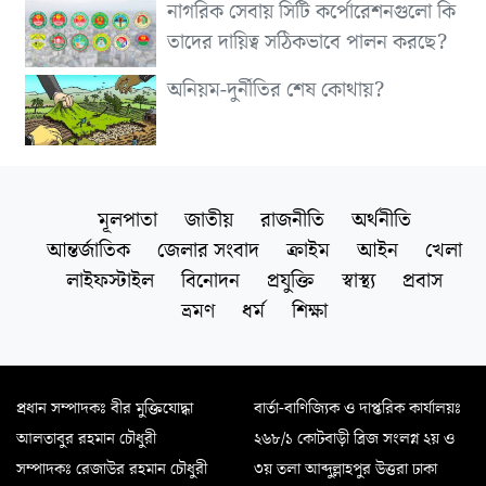
নাগরিক সেবায় সিটি কর্পোরেশনগুলো কি
তাদের দায়িত্ব সঠিকভাবে পালন করছে?
অনিয়ম-দুর্নীতির শেষ কোথায়?
মূলপাতা
জাতীয়
রাজনীতি
অর্থনীতি
আন্তর্জাতিক
জেলার সংবাদ
ক্রাইম
আইন
খেলা
লাইফস্টাইল
বিনোদন
প্রযুক্তি
স্বাস্থ্য
প্রবাস
ভ্রমণ
ধর্ম
শিক্ষা
প্রধান সম্পাদকঃ বীর মুক্তিযোদ্ধা
বার্তা-বাণিজ্যিক ও দাপ্তরিক কার্যালয়ঃ
আলতাবুর রহমান চৌধুরী
২৬৮/১ কোটবাড়ী ব্রিজ সংলগ্ন ২য় ও
সম্পাদকঃ রেজাউর রহমান চৌধুরী
৩য় তলা আব্দুল্লাহপুর উত্তরা ঢাকা