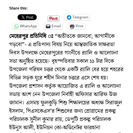
Share this:
Telegram
WhatsApp
Email
Print
মেহেরপুর প্রতিনিধি ঃ
“অতীতকে জানবো, আগামীকে
গড়বো”- এ প্রতিপাদ্য বিষয় নিয়ে আন্তজার্তিক সাক্ষরতা
দিবস উপলক্ষে মেহেরপুরের গাংনীতে র‌্যালি ও আলোচনা
সভা অনুষ্ঠিত হয়েছে। বৃহস্পতিবার সকাল ১১ টার দিকে
উপজেলা পরিষদ চত্তর থেকে একটি র‌্যালি বের হয়ে শহরের
বিভিন্ন সড়ক ঘুরে শহীদ মিনার চত্তরে এসে শেষ হয়।
উপজেলা প্রশাসন কর্তৃক আয়োজিত এ র‌্যালি ও আলোচনা
সভায় অংশ নেন উপজেলা নির্বাহী অফিসার আরিফ উজ
জামান। এসময় ফুলকুড়ি শিশু শিক্ষালয়ের অধ্যক্ষ সিরাজুল
ইসলাম, পিএসকেএস’র শিশুদের জন্য প্রোগ্রামের প্রকল্প
পরিচালক সুনীল কুমার রায়, ডেপুটি প্রকল্প পরিচালক
ইউনুস আলী, ইউনিয়ন কো-অর্ডিনেটর ফারহানা