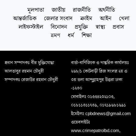
মূলপাতা
জাতীয়
রাজনীতি
অর্থনীতি
আন্তর্জাতিক
জেলার সংবাদ
ক্রাইম
আইন
খেলা
লাইফস্টাইল
বিনোদন
প্রযুক্তি
স্বাস্থ্য
প্রবাস
ভ্রমণ
ধর্ম
শিক্ষা
প্রধান সম্পাদকঃ বীর মুক্তিযোদ্ধা
বার্তা-বাণিজ্যিক ও দাপ্তরিক কার্যালয়ঃ
আলতাবুর রহমান চৌধুরী
২৬৮/১ কোটবাড়ী ব্রিজ সংলগ্ন ২য় ও
সম্পাদকঃ রেজাউর রহমান চৌধুরী
৩য় তলা আব্দুল্লাহপুর উত্তরা ঢাকা
-১২৩০
মোবাইলঃ ০১৫৫৪২৩২১০৫,
০১৮১১৩১১৭৩৯, ০১৭১৯৬৮১৬৯১
ইমেইলঃ cpbdnews@gmail.com
ওয়েবসাইটঃ
www.crimepatrolbd.com,