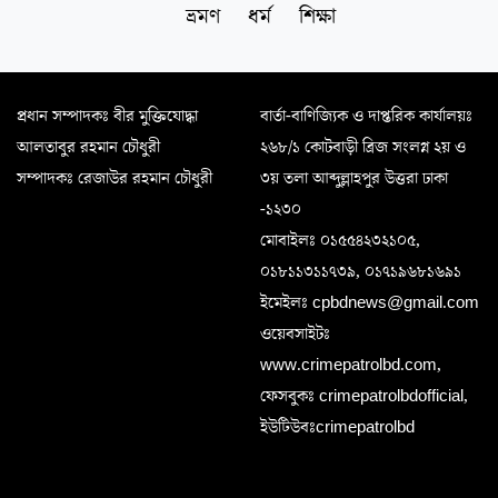
ভ্রমণ
ধর্ম
শিক্ষা
প্রধান সম্পাদকঃ বীর মুক্তিযোদ্ধা
বার্তা-বাণিজ্যিক ও দাপ্তরিক কার্যালয়ঃ
আলতাবুর রহমান চৌধুরী
২৬৮/১ কোটবাড়ী ব্রিজ সংলগ্ন ২য় ও
সম্পাদকঃ রেজাউর রহমান চৌধুরী
৩য় তলা আব্দুল্লাহপুর উত্তরা ঢাকা
-১২৩০
মোবাইলঃ ০১৫৫৪২৩২১০৫,
০১৮১১৩১১৭৩৯, ০১৭১৯৬৮১৬৯১
ইমেইলঃ cpbdnews@gmail.com
ওয়েবসাইটঃ
www.crimepatrolbd.com,
ফেসবুকঃ crimepatrolbdofficial,
ইউটিউবঃcrimepatrolbd