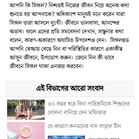
আপনি কি সিঙ্গল? নিশ্চয়ই নিজের জীবন নিয়ে অনেক কথা
শুনতে হয় আপনাকে? অধিকাংশ মানুষই মনে করেন যারা
সিঙ্গল তারা আসলে দুঃখী। জীবনে ভালবাসা, আনন্দের
অভাব। ফলে এদের প্রতি সমবেদনা দেখান, সান্ত্বনার কথা
বলেন, কারণ-অকারণে অযাচিত উপদেশও দেন। সিঙ্গলহুড
আপনি স্বেচ্ছায় বেছে নিন বা পরিস্থিতির কারণে একাকীত্ব
আসুন জীবনে, উপভোগ করুন। জেনে নিন কী ভাবে
জীবনে সিঙ্গল থাকা এনজয় করবেন।
এই বিভাগের আরো সংবাদ
৩০ বছর ধরে বিনা পারিশ্রমিকে শিশুদের
দোলনা বানিয়ে দেন মফিজার
যে কারণে কনডমের দাম বাড়াল চীন