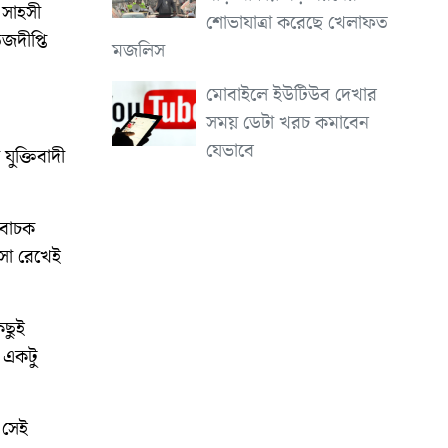
 সাহসী
শোভাযাত্রা করেছে খেলাফত
জদীপ্তি
মজলিস
মোবাইলে ইউটিউব দেখার
সময় ডেটা খরচ কমাবেন
যেভাবে
যুক্তিবাদী
তিবাচক
সা রেখেই
িছুই
ে একটু
 সেই