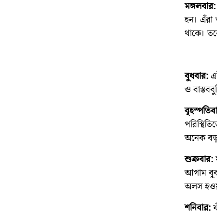
মঙ্গলবার:
হন। এঁরা 
থাকে। তবে
বুধবার:
এই
ও বাস্তবব
বৃহস্পতিব
পরিস্থিত
অনেক বড়
শুক্রবার:
য
আগাম বুঝত
অলস হওয়
শনিবার:
য