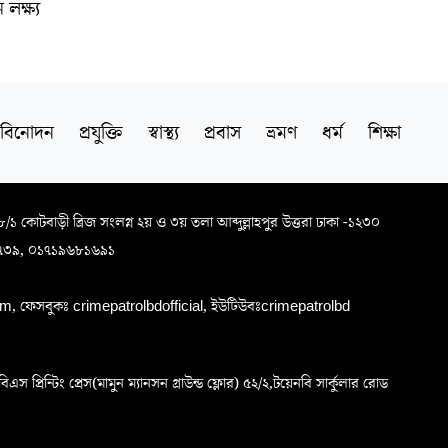
লক্ষ্য
বিনোদন
প্রযুক্তি
স্বাস্থ্য
প্রবাস
ভ্রমণ
ধর্ম
শিক্ষা
৬৮/১ কোটবাড়ী ব্রিজ সংলগ্ন ২য় ও ৩য় তলা আব্দুল্লাহপুর উত্তরা ঢাকা -১২৩০
৭৩৯, ০১৭১৯৬৮১৬৯১
, ফেসবুকঃ crimepatrolbdofficial, ইউটিউবঃcrimepatrolbd
প্রিন্টিং প্রেস(মামুন ম্যানসন গ্রাউন্ড ফ্লোর) ৫২/২,টয়েনবি সার্কুলার রোড