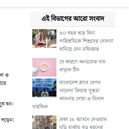
এই বিভাগের আরো সংবাদ
৩০ বছর ধরে বিনা
পারিশ্রমিকে শিশুদের দোলনা
বানিয়ে দেন মফিজার
যে কারণে কনডমের দাম
বাড়াল চীন
্বল ও
বাংলাদেশ ক্লাবে বেগম
নিতে
খালেদা জিয়ার সুস্থতা
কামনায় দোয়া ও মিলাদ
নুষ হন।
মাহফিল
ঢাকা ১৮ আসনে দেওয়াল
 পড়েন।
ঘড়ি মার্কায় বড় ধরনের