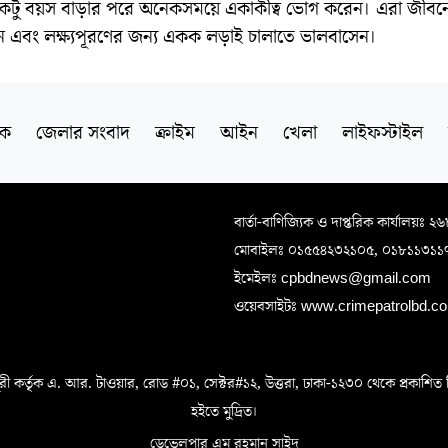
কটু বয়স বাড়ার পরে অনেকসময়ে একাকীত্ব ভোগ করেন। এরা জীবনে 
ন এবং লক্ষ্যপূরণের জন্য একক লড়াই চালাতে ভালবাসেন।
িক
জেলার সংবাদ
ক্রাইম
আইন
খেলা
লাইফস্টাইল
বার্তা-বাণিজ্যিক ও দাপ্তরিক কার্যালয়ঃ ২
মোবাইলঃ ০১৫৫৪২৩২১০৫, ০১৮১১৩১১
ইমেইলঃ cpbdnews@gmail.com
ওয়েবসাইটঃ www.crimepatrolbd.com
 কর্তৃক এ. আর. টাওয়ার, রোড #০১, সেক্টর#১২, উত্তরা, ঢাকা-১২৩০ থেকে প্রকাশিত বিএস 
হইতে মুদ্রিত।
ডেভেলপার এম রহমান সাইদ