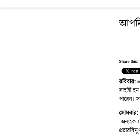
আপনি
Share this:
রবিবার:
এট
সাহসী হন।
পারেন। স
সোমবার:
অন্যকে স
প্রচারবিম