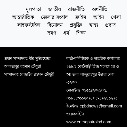
মূলপাতা
জাতীয়
রাজনীতি
অর্থনীতি
আন্তর্জাতিক
জেলার সংবাদ
ক্রাইম
আইন
খেলা
লাইফস্টাইল
বিনোদন
প্রযুক্তি
স্বাস্থ্য
প্রবাস
ভ্রমণ
ধর্ম
শিক্ষা
প্রধান সম্পাদকঃ বীর মুক্তিযোদ্ধা
বার্তা-বাণিজ্যিক ও দাপ্তরিক কার্যালয়ঃ
আলতাবুর রহমান চৌধুরী
২৬৮/১ কোটবাড়ী ব্রিজ সংলগ্ন ২য় ও
সম্পাদকঃ রেজাউর রহমান চৌধুরী
৩য় তলা আব্দুল্লাহপুর উত্তরা ঢাকা
-১২৩০
মোবাইলঃ ০১৫৫৪২৩২১০৫,
০১৮১১৩১১৭৩৯, ০১৭১৯৬৮১৬৯১
ইমেইলঃ cpbdnews@gmail.com
ওয়েবসাইটঃ
www.crimepatrolbd.com,