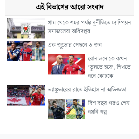
এই বিভাগের আরো সংবাদ
গ্রাম থেকে শহর পর্যন্ত দুর্নীতিতে চ্যাম্পিয়ন
সমাজসেবা অধিদপ্তর
এক জুতোর পেছনে ৩ জন
রোনালদোকে কখন
‘তুলতে হবে’, শিখতে
হবে কোচকে
ভ্যাঙ্কুভারের রাতে ইতিহাস না অভিজ্ঞতা
বিশ বছর পরও শেষ
হয়নি গল্প