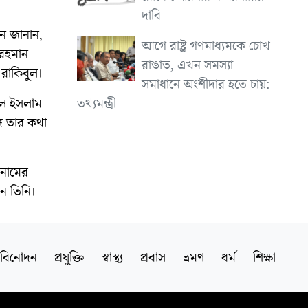
দাবি
েন জানান,
আগে রাষ্ট্র গণমাধ্যমকে চোখ
 রহমান
রাঙাত, এখন সমস্যা
 রাকিবুল।
সমাধানে অংশীদার হতে চায়:
তথ্যমন্ত্রী
ুল ইসলাম
ে তার কথা
 নামের
ন তিনি।
বিনোদন
প্রযুক্তি
স্বাস্থ্য
প্রবাস
ভ্রমণ
ধর্ম
শিক্ষা