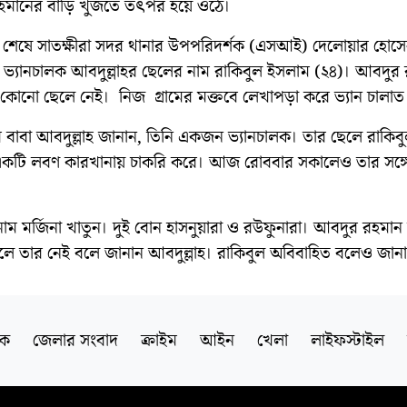
মানের বাড়ি খুঁজতে তৎপর হয়ে ওঠে।
দন্ত শেষে সাতক্ষীরা সদর থানার উপপরিদর্শক (এসআই) দেলোয়ার হোস
 ভ্যানচালক আবদুল্লাহর ছেলের নাম রাকিবুল ইসলাম (২৪)। আবদুর
 কোনো ছেলে নেই। নিজ গ্রামের মক্তবে লেখাপড়া করে ভ্যান চালাত
র বাবা আবদুল্লাহ জানান, তিনি একজন ভ্যানচালক। তার ছেলে রাকিব
মে একটি লবণ কারখানায় চাকরি করে। আজ রোববার সকালেও তার সঙ্গ
নাম মর্জিনা খাতুন। দুই বোন হাসনুয়ারা ও রউফুনারা। আবদুর রহমান
ে তার নেই বলে জানান আবদুল্লাহ। রাকিবুল অবিবাহিত বলেও জানা
িক
জেলার সংবাদ
ক্রাইম
আইন
খেলা
লাইফস্টাইল