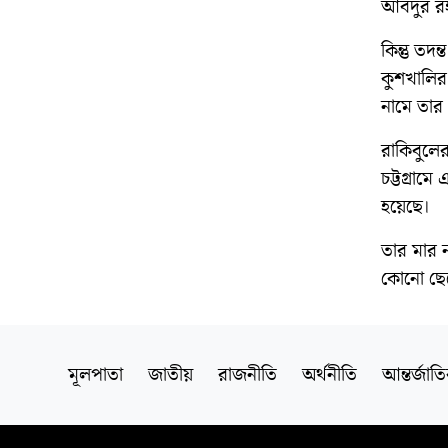
আবদুর রহ
কিন্তু ত
কুশখালির
নামে তার
রাকিবুলে
চট্টগ্রা
হয়েছে।
তার মার 
কোনো ছেল
মূলপাতা
জাতীয়
রাজনীতি
অর্থনীতি
আন্তর্জাত