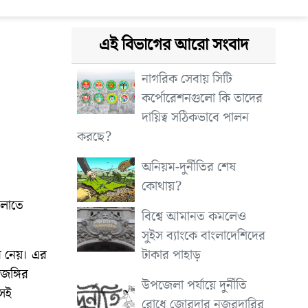
এই বিভাগের আরো সংবাদ
নাগরিক সেবায় সিটি
কর্পোরেশনগুলো কি তাদের
দায়িত্ব সঠিকভাবে পালন
করছে?
অনিয়ম-দুর্নীতির শেষ
কোথায়?
ালাতে
বিশ্বে আমানত কমলেও
।
সুইস ব্যাংকে বাংলাদেশিদের
টাকার পাহাড়
বর নেয়। এর
জঙ্গির
উপজেলা পর্যায়ে দুর্নীতি
সেই
রোধে জোরদার নজরদারির