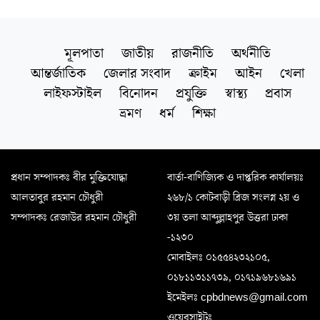
মূলপাতা
জাতীয়
রাজনীতি
অর্থনীতি
আন্তর্জাতিক
জেলার সংবাদ
ক্রাইম
আইন
খেলা
লাইফস্টাইল
বিনোদন
প্রযুক্তি
স্বাস্থ্য
প্রবাস
ভ্রমণ
ধর্ম
শিক্ষা
প্রধান সম্পাদকঃ বীর মুক্তিযোদ্ধা
বার্তা-বাণিজ্যিক ও দাপ্তরিক কার্যালয়ঃ
আলতাবুর রহমান চৌধুরী
২৬৮/১ কোটবাড়ী ব্রিজ সংলগ্ন ২য় ও
সম্পাদকঃ রেজাউর রহমান চৌধুরী
৩য় তলা আব্দুল্লাহপুর উত্তরা ঢাকা
-১২৩০
মোবাইলঃ ০১৫৫৪২৩২১০৫,
০১৮১১৩১১৭৩৯, ০১৭১৯৬৮১৬৯১
ইমেইলঃ cpbdnews@gmail.com
ওয়েবসাইটঃ