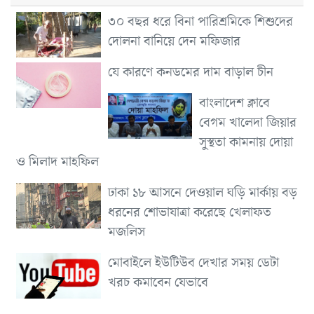
৩০ বছর ধরে বিনা পারিশ্রমিকে শিশুদের
দোলনা বানিয়ে দেন মফিজার
যে কারণে কনডমের দাম বাড়াল চীন
বাংলাদেশ ক্লাবে
বেগম খালেদা জিয়ার
সুস্থতা কামনায় দোয়া
ও মিলাদ মাহফিল
ঢাকা ১৮ আসনে দেওয়াল ঘড়ি মার্কায় বড়
ধরনের শোভাযাত্রা করেছে খেলাফত
মজলিস
মোবাইলে ইউটিউব দেখার সময় ডেটা
খরচ কমাবেন যেভাবে