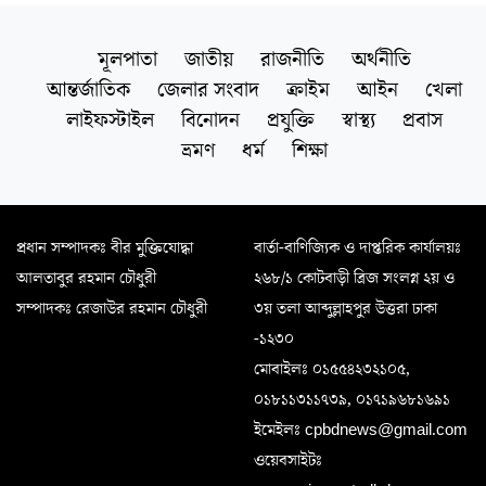
মূলপাতা
জাতীয়
রাজনীতি
অর্থনীতি
আন্তর্জাতিক
জেলার সংবাদ
ক্রাইম
আইন
খেলা
লাইফস্টাইল
বিনোদন
প্রযুক্তি
স্বাস্থ্য
প্রবাস
ভ্রমণ
ধর্ম
শিক্ষা
প্রধান সম্পাদকঃ বীর মুক্তিযোদ্ধা
বার্তা-বাণিজ্যিক ও দাপ্তরিক কার্যালয়ঃ
আলতাবুর রহমান চৌধুরী
২৬৮/১ কোটবাড়ী ব্রিজ সংলগ্ন ২য় ও
সম্পাদকঃ রেজাউর রহমান চৌধুরী
৩য় তলা আব্দুল্লাহপুর উত্তরা ঢাকা
-১২৩০
মোবাইলঃ ০১৫৫৪২৩২১০৫,
০১৮১১৩১১৭৩৯, ০১৭১৯৬৮১৬৯১
ইমেইলঃ cpbdnews@gmail.com
ওয়েবসাইটঃ