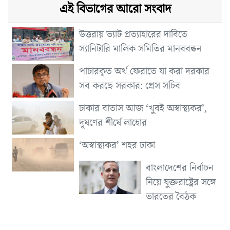
এই বিভাগের আরো সংবাদ
উত্তরায় ভ্যাট প্রত্যাহারের দাবিতে
স্যানিটারি মালিক সমিতির মানববন্ধন
পাচারকৃত অর্থ ফেরাতে যা করা দরকার
সব করছে সরকার: প্রেস সচিব
ঢাকার বাতাস আজ ‘খুবই অস্বাস্থ্যকর’,
দূষণের শীর্ষে লাহোর
‘অস্বাস্থ্যকর’ শহর ঢাকা
বাংলাদেশের নির্বাচন
নিয়ে যুক্তরাষ্ট্রের সঙ্গে
ভারতের বৈঠক