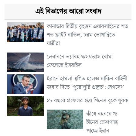
এই বিভাগের আরো সংবাদ
কানাডার দ্বিতীয় বৃহত্তম এয়ারলাইনের শত
শত ফ্লাইট বাতিল, চরম ভোগান্তিতে
যাত্রীরা
লেবাননে ভয়াবহ ফসফরাস বোমা
ফেলেছে ইসরাইল
ইরানে হামলা স্থগিত হলেও মার্কিন বাহিনী
জবাব দিতে ‘পুরোপুরি প্রস্তুত’: হেগসেথ
১৮ বছরে প্রফেসর হয়ে গিনেস বুকে যুবক
কাঁধে বহনযোগ্য
চীনের ক্ষেপণাস্ত্র
পাচ্ছে ইরান