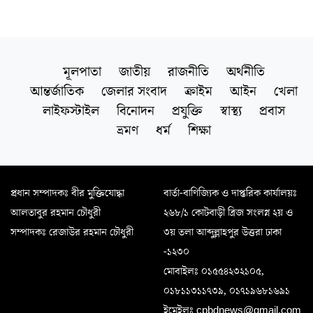
মূলপাতা
জাতীয়
রাজনীতি
অর্থনীতি
আন্তর্জাতিক
জেলার সংবাদ
ক্রাইম
আইন
খেলা
লাইফস্টাইল
বিনোদন
প্রযুক্তি
স্বাস্থ্য
প্রবাস
ভ্রমণ
ধর্ম
শিক্ষা
প্রধান সম্পাদকঃ বীর মুক্তিযোদ্ধা
বার্তা-বাণিজ্যিক ও দাপ্তরিক কার্যালয়ঃ
আলতাবুর রহমান চৌধুরী
২৬৮/১ কোটবাড়ী ব্রিজ সংলগ্ন ২য় ও
সম্পাদকঃ রেজাউর রহমান চৌধুরী
৩য় তলা আব্দুল্লাহপুর উত্তরা ঢাকা
-১২৩০
মোবাইলঃ ০১৫৫৪২৩২১০৫,
০১৮১১৩১১৭৩৯, ০১৭১৯৬৮১৬৯১
ইমেইলঃ cpbdnews@gmail.com