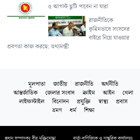
৫ আগস্ট ছুটি পাবেন না যারা
রাজনীতিকে
কৃত্রিমভাবে সংসদের
বাইরে নিয়ে যাওয়ার
প্রবণতা কাজ করছে: তথ্যমন্ত্রী
মূলপাতা
জাতীয়
রাজনীতি
অর্থনীতি
আন্তর্জাতিক
জেলার সংবাদ
ক্রাইম
আইন
খেলা
লাইফস্টাইল
বিনোদন
প্রযুক্তি
স্বাস্থ্য
প্রবাস
ভ্রমণ
ধর্ম
শিক্ষা
প্রধান সম্পাদকঃ বীর মুক্তিযোদ্ধা
বার্তা-বাণিজ্যিক ও দাপ্তরিক কার্যালয়ঃ