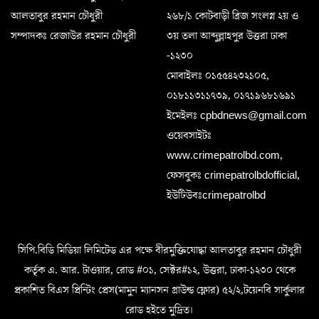
আলতাবুর রহমান চৌধুরী
২৬৮/১ কোটবাড়ী ব্রিজ সংলগ্ন ২য় ও
সম্পাদকঃ রেজাউর রহমান চৌধুরী
৩য় তলা আব্দুল্লাহপুর উত্তরা ঢাকা
-১২৩০
মোবাইলঃ ০১৫৫৪২৩২১০৫,
০১৮১১৩১১৭৩৯, ০১৭১৯৬৮১৬৯১
ইমেইলঃ cpbdnews@gmail.com
ওয়েবসাইটঃ
www.crimepatrolbd.com,
ফেসবুকঃ crimepatrolbdofficial,
ইউটিউবঃcrimepatrolbd
সিপি.বিডি মিডিয়া লিমিটেড এর পক্ষে বীরমুক্তিযোদ্ধা আলতাবুর রহমান চৌধুরী
কর্তৃক এ. আর. টাওয়ার, রোড #০১, সেক্টর#১২, উত্তরা, ঢাকা-১২৩০ থেকে
প্রকাশিত বিএস প্রিন্টিং প্রেস(মামুন ম্যানসন গ্রাউন্ড ফ্লোর) ৫২/২,টয়েনবি সার্কুলার
রোড হইতে মুদ্রিত।