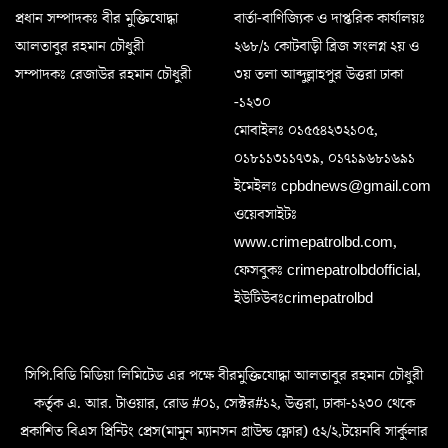
প্রধান সম্পাদকঃ বীর মুক্তিযোদ্ধা
বার্তা-বাণিজ্যিক ও দাপ্তরিক কার্যালয়ঃ
আলতাবুর রহমান চৌধুরী
২৬৮/১ কোটবাড়ী ব্রিজ সংলগ্ন ২য় ও
সম্পাদকঃ রেজাউর রহমান চৌধুরী
৩য় তলা আব্দুল্লাহপুর উত্তরা ঢাকা
-১২৩০
মোবাইলঃ ০১৫৫৪২৩২১০৫,
০১৮১১৩১১৭৩৯, ০১৭১৯৬৮১৬৯১
ইমেইলঃ cpbdnews@gmail.com
ওয়েবসাইটঃ
www.crimepatrolbd.com,
ফেসবুকঃ crimepatrolbdofficial,
ইউটিউবঃcrimepatrolbd
সিপি.বিডি মিডিয়া লিমিটেড এর পক্ষে বীরমুক্তিযোদ্ধা আলতাবুর রহমান চৌধুরী
কর্তৃক এ. আর. টাওয়ার, রোড #০১, সেক্টর#১২, উত্তরা, ঢাকা-১২৩০ থেকে
প্রকাশিত বিএস প্রিন্টিং প্রেস(মামুন ম্যানসন গ্রাউন্ড ফ্লোর) ৫২/২,টয়েনবি সার্কুলার