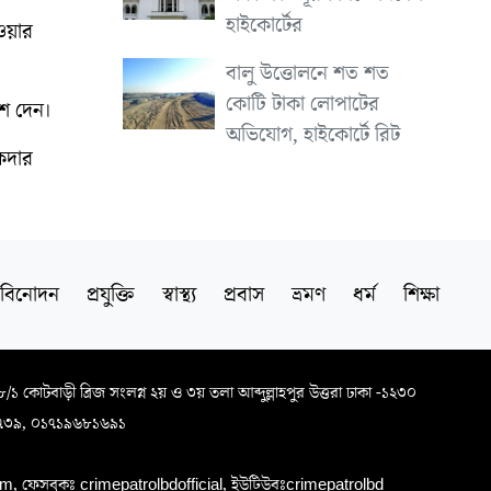
হাইকোর্টের
ওয়ার
বালু উত্তোলনে শত শত
কোটি টাকা লোপাটের
শ দেন।
অভিযোগ, হাইকোর্টে রিট
কদার
বিনোদন
প্রযুক্তি
স্বাস্থ্য
প্রবাস
ভ্রমণ
ধর্ম
শিক্ষা
৬৮/১ কোটবাড়ী ব্রিজ সংলগ্ন ২য় ও ৩য় তলা আব্দুল্লাহপুর উত্তরা ঢাকা -১২৩০
৭৩৯, ০১৭১৯৬৮১৬৯১
, ফেসবুকঃ crimepatrolbdofficial, ইউটিউবঃcrimepatrolbd