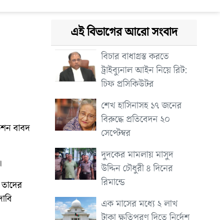
এই বিভাগের আরো সংবাদ
বিচার বাধাগ্রস্ত করতে
ট্রাইব্যুনাল আইন নিয়ে রিট:
চিফ প্রসিকিউটর
শেখ হাসিনাসহ ১৭ জনের
বিরুদ্ধে প্রতিবেদন ২০
কেশন বাবদ
সেপ্টেম্বর
দুদকের মামলায় মাসুদ
।
উদ্দিন চৌধুরী ৪ দিনের
রিমান্ডে
ে তাদের
দাবি
এক মাসের মধ্যে ২ লাখ
টাকা ক্ষতিপূরণ দিতে নির্দেশ