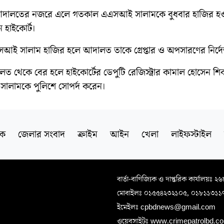
আদালতের নজরে এলে গতকাল এএসআই সালামকে বুধবার হাজির হ
ন হাইকোর্ট।
 সালাম হাজির হলে আদালত তাকে গ্রেপ্তার ও অপসারণের নির্দে
ত থেকে বের হলে হাইকোর্টের ডেপুটি রেজিস্ট্রার কামাল হোসেন শি
ালামকে পুলিশে সোপর্দ করেন।
িক
জেলার সংবাদ
ক্রাইম
আইন
খেলা
লাইফস্টাইল
বার্তা-বাণিজ্যিক ও দাপ্তরিক কার্যালয়ঃ ২
মোবাইলঃ ০১৫৫৪২৩২১০৫, ০১৮১১৩১১
ইমেইলঃ cpbdnews@gmail.com
ওয়েবসাইটঃ www.crimepatrolbd.com