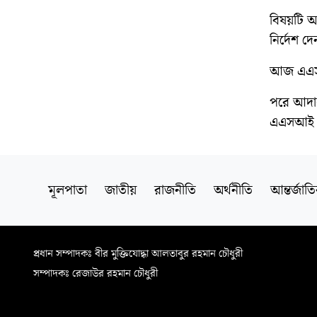
বিষয়টি 
নির্দেশ দে
আজ এএসআই
পরে আদাল
এএসআই স
মূলপাতা
জাতীয়
রাজনীতি
অর্থনীতি
আন্তর্জাত
প্রধান সম্পাদকঃ বীর মুক্তিযোদ্ধা আলতাবুর রহমান চৌধুরী
সম্পাদকঃ রেজাউর রহমান চৌধুরী