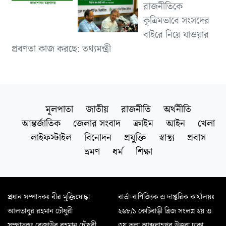
রাজনীতিকে
কৃত্রিমভাবে সংসদের
বাইরে নিয়ে যাওয়ার
প্রবণতা কাজ করছে: তথ্যমন্ত্রী
মূলপাতা
জাতীয়
রাজনীতি
অর্থনীতি
আন্তর্জাতিক
জেলার সংবাদ
ক্রাইম
আইন
খেলা
লাইফস্টাইল
বিনোদন
প্রযুক্তি
স্বাস্থ্য
প্রবাস
ভ্রমণ
ধর্ম
শিক্ষা
প্রধান সম্পাদকঃ বীর মুক্তিযোদ্ধা
বার্তা-বাণিজ্যিক ও দাপ্তরিক কার্যালয়ঃ
আলতাবুর রহমান চৌধুরী
২৬৮/১ কোটবাড়ী ব্রিজ সংলগ্ন ২য় ও
সম্পাদকঃ রেজাউর রহমান চৌধুরী
৩য় তলা আব্দুল্লাহপুর উত্তরা ঢাকা