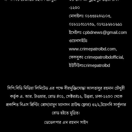
-১২৩০
মোবাইলঃ ০১৫৫৪২৩২১০৫,
০১৮১১৩১১৭৩৯, ০১৭১৯৬৮১৬৯১
ইমেইলঃ cpbdnews@gmail.com
ওয়েবসাইটঃ
www.crimepatrolbd.com,
ফেসবুকঃ crimepatrolbdofficial,
ইউটিউবঃcrimepatrolbd
সিপি.বিডি মিডিয়া লিমিটেড এর পক্ষে বীরমুক্তিযোদ্ধা আলতাবুর রহমান চৌধুরী
কর্তৃক এ. আর. টাওয়ার, রোড #০১, সেক্টর#১২, উত্তরা, ঢাকা-১২৩০ থেকে
প্রকাশিত বিএস প্রিন্টিং প্রেস(মামুন ম্যানসন গ্রাউন্ড ফ্লোর) ৫২/২,টয়েনবি সার্কুলার
রোড হইতে মুদ্রিত।
ডেভেলপার এম রহমান সাইদ