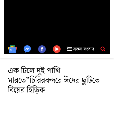
সকল সংবাদ
এক ঢিলে দুই পাখি
মারতে”চিরিরবন্দরে ঈদের ছুটিতে
বিয়ের হিড়িক