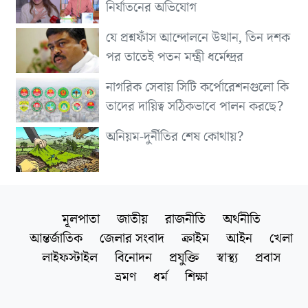
নির্যাতনের অভিযোগ
যে প্রশ্নফাঁস আন্দোলনে উত্থান, তিন দশক
পর তাতেই পতন মন্ত্রী ধর্মেন্দ্রর
নাগরিক সেবায় সিটি কর্পোরেশনগুলো কি
তাদের দায়িত্ব সঠিকভাবে পালন করছে?
অনিয়ম-দুর্নীতির শেষ কোথায়?
মূলপাতা
জাতীয়
রাজনীতি
অর্থনীতি
আন্তর্জাতিক
জেলার সংবাদ
ক্রাইম
আইন
খেলা
লাইফস্টাইল
বিনোদন
প্রযুক্তি
স্বাস্থ্য
প্রবাস
ভ্রমণ
ধর্ম
শিক্ষা