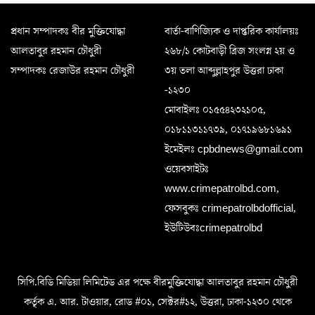
প্রধান সম্পাদকঃ বীর মুক্তিযোদ্ধা
বার্তা-বাণিজ্যিক ও দাপ্তরিক কার্যালয়ঃ
আলতাবুর রহমান চৌধুরী
২৬৮/১ কোটবাড়ী ব্রিজ সংলগ্ন ২য় ও
সম্পাদকঃ রেজাউর রহমান চৌধুরী
৩য় তলা আব্দুল্লাহপুর উত্তরা ঢাকা
-১২৩০
মোবাইলঃ ০১৫৫৪২৩২১০৫,
০১৮১১৩১১৭৩৯, ০১৭১৯৬৮১৬৯১
ইমেইলঃ cpbdnews@gmail.com
ওয়েবসাইটঃ
www.crimepatrolbd.com,
ফেসবুকঃ crimepatrolbdofficial,
ইউটিউবঃcrimepatrolbd
সিপি.বিডি মিডিয়া লিমিটেড এর পক্ষে বীরমুক্তিযোদ্ধা আলতাবুর রহমান চৌধুরী
কর্তৃক এ. আর. টাওয়ার, রোড #০১, সেক্টর#১২, উত্তরা, ঢাকা-১২৩০ থেকে