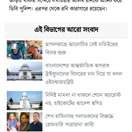
জড়িত থাকার সন্দেহে বখতিয়ার আলম রনিকে আটক করে
ডিবি পুলিশ। এরপর থেকে রনি কারাগারে রয়েছেন।
এই বিভাগের আরো সংবাদ
ছাগলকাণ্ডে আলোচিত সেই মতিউরের
বিচার শুরু
বাংলাদেশের আন্তর্জাতিক অপরাধ
ট্রাইব্যুনালের বিচারের মান নিয়ে যা বলল
এইচআরডব্লিউ
নির্দিষ্ট মামলা না থাকলে শ্যোন অ্যারেস্ট
নয়, হাইকোর্টের আদেশ স্থগিত
শেখ হাসিনাসহ পলাতকদের বিরুদ্ধে
গ্রেফতারি পরোয়ানা জারি