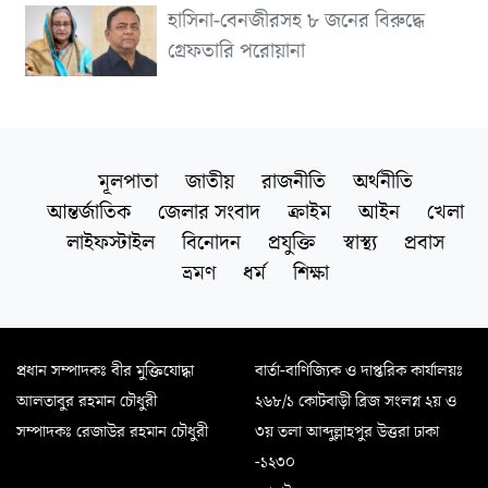
হাসিনা-বেনজীরসহ ৮ জনের বিরুদ্ধে
গ্রেফতারি পরোয়ানা
মূলপাতা
জাতীয়
রাজনীতি
অর্থনীতি
আন্তর্জাতিক
জেলার সংবাদ
ক্রাইম
আইন
খেলা
লাইফস্টাইল
বিনোদন
প্রযুক্তি
স্বাস্থ্য
প্রবাস
ভ্রমণ
ধর্ম
শিক্ষা
প্রধান সম্পাদকঃ বীর মুক্তিযোদ্ধা
বার্তা-বাণিজ্যিক ও দাপ্তরিক কার্যালয়ঃ
আলতাবুর রহমান চৌধুরী
২৬৮/১ কোটবাড়ী ব্রিজ সংলগ্ন ২য় ও
সম্পাদকঃ রেজাউর রহমান চৌধুরী
৩য় তলা আব্দুল্লাহপুর উত্তরা ঢাকা
-১২৩০