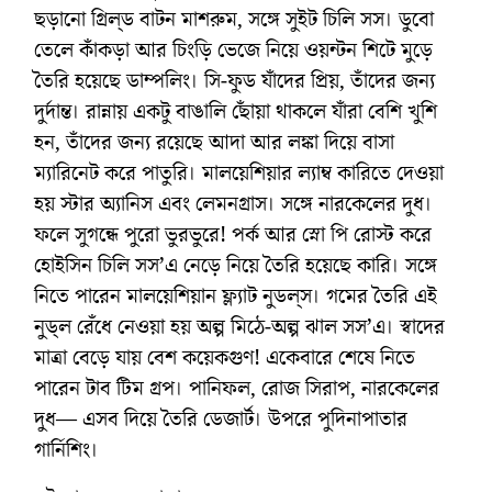
ছড়ানো গ্রিল্‌ড বাটন মাশরুম, সঙ্গে সুইট চিলি সস। ডুবো
তেলে কাঁকড়া আর চিংড়ি ভেজে নিয়ে ওয়ন্টন শিটে মুড়ে
তৈরি হয়েছে ডাম্পলিং। সি-ফুড যাঁদের প্রিয়, তাঁদের জন্য
দুর্দান্ত। রান্নায় একটু বাঙালি ছোঁয়া থাকলে যাঁরা বেশি খুশি
হন, তাঁদের জন্য রয়েছে আদা আর লঙ্কা দিয়ে বাসা
ম্যারিনেট করে পাতুরি। মালয়েশিয়ার ল্যাম্ব কারিতে দেওয়া
হয় স্টার অ্যানিস এবং লেমনগ্রাস। সঙ্গে নারকেলের দুধ।
ফলে সুগন্ধে পুরো ভুরভুরে! পর্ক আর স্নো পি রোস্ট করে
হোইসিন চিলি সস’এ নেড়ে নিয়ে তৈরি হয়েছে কারি। সঙ্গে
নিতে পারেন মালয়েশিয়ান ফ্ল্যাট নুডল্‌স। গমের তৈরি এই
নুড্‌ল রেঁধে নেওয়া হয় অল্প মিঠে-অল্প ঝাল সস’এ। স্বাদের
মাত্রা বেড়ে যায় বেশ কয়েকগুণ! একেবারে শেষে নিতে
পারেন টাব টিম গ্রপ। পানিফল, রোজ সিরাপ, নারকেলের
দুধ— এসব দিয়ে তৈরি ডেজার্ট। উপরে পুদিনাপাতার
গার্নিশিং।