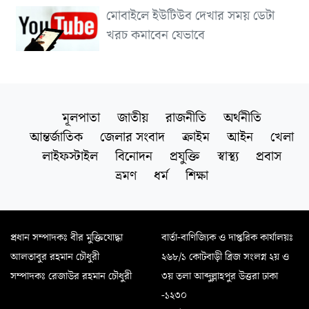
মোবাইলে ইউটিউব দেখার সময় ডেটা
খরচ কমাবেন যেভাবে
মূলপাতা
জাতীয়
রাজনীতি
অর্থনীতি
আন্তর্জাতিক
জেলার সংবাদ
ক্রাইম
আইন
খেলা
লাইফস্টাইল
বিনোদন
প্রযুক্তি
স্বাস্থ্য
প্রবাস
ভ্রমণ
ধর্ম
শিক্ষা
প্রধান সম্পাদকঃ বীর মুক্তিযোদ্ধা
বার্তা-বাণিজ্যিক ও দাপ্তরিক কার্যালয়ঃ
আলতাবুর রহমান চৌধুরী
২৬৮/১ কোটবাড়ী ব্রিজ সংলগ্ন ২য় ও
সম্পাদকঃ রেজাউর রহমান চৌধুরী
৩য় তলা আব্দুল্লাহপুর উত্তরা ঢাকা
-১২৩০