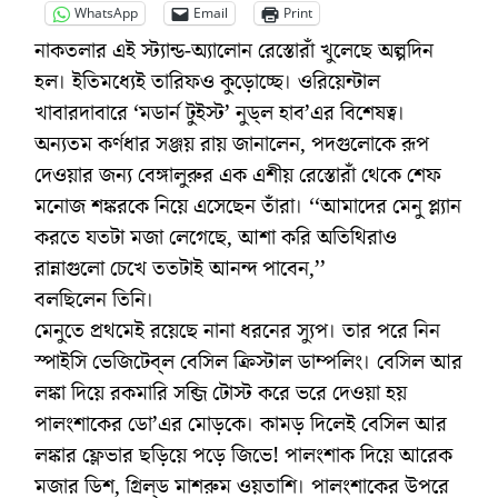
WhatsApp
Email
Print
নাকতলার এই স্ট্যান্ড-অ্যালোন রেস্তোরাঁ খুলেছে অল্পদিন
হল। ইতিমধ্যেই তারিফও কুড়োচ্ছে। ওরিয়েন্টাল
খাবারদাবারে ‘মডার্ন টুইস্ট’ নুড্‌ল হাব’এর বিশেষত্ব।
অন্যতম কর্ণধার সঞ্জয় রায় জানালেন, পদগুলোকে রূপ
দেওয়ার জন্য বেঙ্গালুরুর এক এশীয় রেস্তোরাঁ থেকে শেফ
মনোজ শঙ্করকে নিয়ে এসেছেন তাঁরা। ‘‘আমাদের মেনু প্ল্যান
করতে যতটা মজা লেগেছে, আশা করি অতিথিরাও
রান্নাগুলো চেখে ততটাই আনন্দ পাবেন,’’
বলছিলেন তিনি।
মেনুতে প্রথমেই রয়েছে নানা ধরনের স্যুপ। তার পরে নিন
স্পাইসি ভেজিটেব্‌ল বেসিল ক্রিস্টাল ডাম্পলিং। বেসিল আর
লঙ্কা দিয়ে রকমারি সব্জি টোস্ট করে ভরে দেওয়া হয়
পালংশাকের ডো’এর মোড়কে। কামড় দিলেই বেসিল আর
লঙ্কার ফ্লেভার ছড়িয়ে পড়ে জিভে! পালংশাক দিয়ে আরেক
মজার ডিশ, গ্রিল্‌ড মাশরুম ওয়তাশি। পালংশাকের উপরে