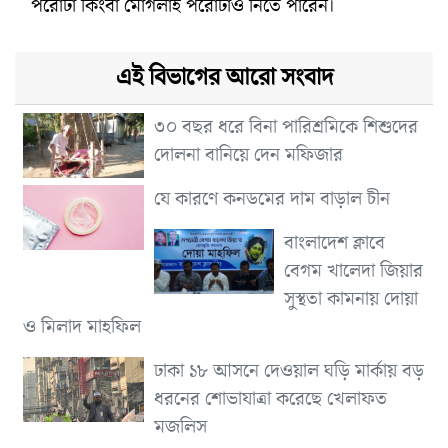
পরোটা কিংবা মোগলাই পরোটাও নিতে পারেন।
এই বিভাগের আরো সংবাদ
৩০ বছর ধরে বিনা পারিশ্রমিকে শিশুদের
দোলনা বানিয়ে দেন মফিজার
যে কারণে কনডমের দাম বাড়াল চীন
বাংলাদেশ ক্লাবে
বেগম খালেদা জিয়ার
সুস্থতা কামনায় দোয়া
ও মিলাদ মাহফিল
ঢাকা ১৮ আসনে দেওয়াল ঘড়ি মার্কায় বড়
ধরনের শোভাযাত্রা করেছে খেলাফত
মজলিস