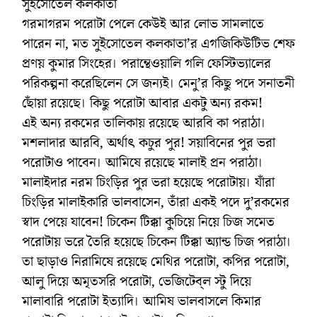
সুইসোতেল কলকাতা
গরমাগরম পরোটা পেলে কেউই আর লোভ সামলাতে
পারেন না, মত সুইসোতেল কলকাতা’র এগজিকিউটিভ শেফ
প্রণয় কুমার সিংহের। পরান্থেওয়ালি গলি ফেস্টিভ্যালের
পরিকল্পনা করেছিলেন সে জন্যই। মেনু’র কিছু পদে সনাতনী
ছোঁয়া রয়েছে। কিছু পরোটা আবার একটু অন্য রকম!
এই অন্য রকমের তালিকায় রয়েছে আরবি কা পরাঠা।
মশলাদার আরবি, অর্থাৎ কচুর পুর! সয়াবিনের পুর ভরা
পরোটাও পাবেন। আমিষে রয়েছে মালাই প্রন পরাঠা।
মালাইদার নরম চিংড়ির পুর ভরা হয়েছে পরোটায়। যাঁরা
চিংড়ির মালাইকারি ভালবাসেন, তাঁরা একই পদে দু’রকমের
স্বাদ পেয়ে যাবেন! চিকেন টিক্কা কুচিয়ে নিয়ে চিজ সমেত
পরোটায় ভরে তৈরি হয়েছে চিকেন টিক্কা অ্যান্ড চিজ পরাঠা।
তা ছাড়াও নিরামিষে রয়েছে মেথির পরোটা, কপির পরোটা,
আলু দিয়ে অমৃতসরি পরোটা, ভেজিটেব্‌ল স্টু দিয়ে
মালাবারি পরোটা ইত্যাদি। আমিষ ভালবাসলে কিমার