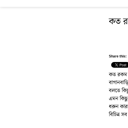
কত র
Share this:
কত রকম ব
বাগানবাড়
বলতে কিছু
এমন কিছু
ধরুন কারও
বিচিত্র স