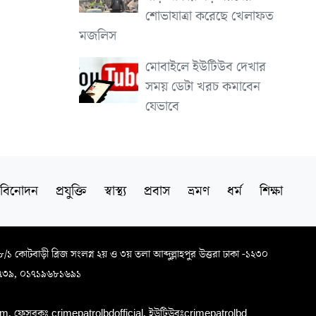
শোভাযাত্রা করেছে খেলাফত
মজলিস
মোবাইলে ইউটিউব দেখার
সময় ডেটা খরচ কমাবেন
যেভাবে
বিনোদন
প্রযুক্তি
স্বাস্থ্য
প্রবাস
ভ্রমণ
ধর্ম
শিক্ষা
৬৮/১ কোটবাড়ী ব্রিজ সংলগ্ন ২য় ও ৩য় তলা আব্দুল্লাহপুর উত্তরা ঢাকা -১২৩০
৭৩৯, ০১৭১৯৬৮১৬৯১
, ফেসবুকঃ crimepatrolbdofficial, ইউটিউবঃcrimepatrolbd