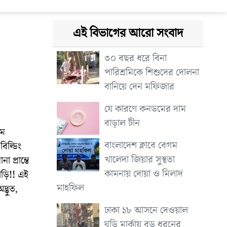
এই বিভাগের আরো সংবাদ
৩০ বছর ধরে বিনা
পারিশ্রমিকে শিশুদের দোলনা
বানিয়ে দেন মফিজার
যে কারণে কনডমের দাম
বাড়াল চীন
াম
বাংলাদেশ ক্লাবে বেগম
িল্ডিং
খালেদা জিয়ার সুস্থতা
 প্রান্তে
কামনায় দোয়া ও মিলাদ
়ি!! এই
মাহফিল
্ভুত,
ঢাকা ১৮ আসনে দেওয়াল
ঘড়ি মার্কায় বড় ধরনের