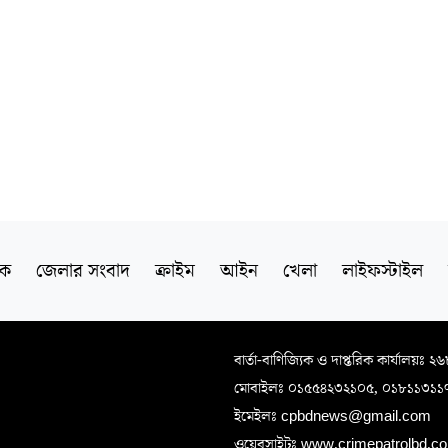
িক
জেলার সংবাদ
ক্রাইম
আইন
খেলা
লাইফস্টাইল
বার্তা-বাণিজ্যিক ও দাপ্তরিক কার্যালয়ঃ ২
মোবাইলঃ ০১৫৫৪২৩২১০৫, ০১৮১১৩১১
ইমেইলঃ cpbdnews@gmail.com
ওয়েবসাইটঃ www.crimepatrolbd.com