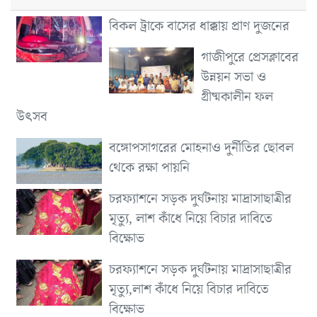
বিকল ট্রাকে বাসের ধাক্কায় প্রাণ দুজনের
গাজীপুরে প্রেসক্লাবের
উন্নয়ন সভা ও
গ্রীষ্মকালীন ফল
উৎসব
বঙ্গোপসাগরের মোহনাও দুর্নীতির ছোবল
থেকে রক্ষা পায়নি
চরফ্যাশনে সড়ক দুর্ঘটনায় মাদ্রাসাছাত্রীর
মৃত্যু, লাশ কাঁধে নিয়ে বিচার দাবিতে
বিক্ষোভ
চরফ্যাশনে সড়ক দুর্ঘটনায় মাদ্রাসাছাত্রীর
মৃত্যু,লাশ কাঁধে নিয়ে বিচার দাবিতে
বিক্ষোভ