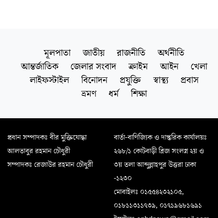
মূলপাতা
জাতীয়
রাজনীতি
অর্থনীতি
আন্তর্জাতিক
জেলার সংবাদ
ক্রাইম
আইন
খেলা
লাইফস্টাইল
বিনোদন
প্রযুক্তি
স্বাস্থ্য
প্রবাস
ভ্রমণ
ধর্ম
শিক্ষা
প্রধান সম্পাদকঃ বীর মুক্তিযোদ্ধা
বার্তা-বাণিজ্যিক ও দাপ্তরিক কার্যালয়ঃ
আলতাবুর রহমান চৌধুরী
২৬৮/১ কোটবাড়ী ব্রিজ সংলগ্ন ২য় ও
সম্পাদকঃ রেজাউর রহমান চৌধুরী
৩য় তলা আব্দুল্লাহপুর উত্তরা ঢাকা
-১২৩০
মোবাইলঃ ০১৫৫৪২৩২১০৫,
০১৮১১৩১১৭৩৯, ০১৭১৯৬৮১৬৯১