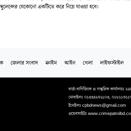
াম্বুলেন্সের যেকোনো একটিতে করে নিয়ে যাওয়া হবে।
িক
জেলার সংবাদ
ক্রাইম
আইন
খেলা
লাইফস্টাইল
বার্তা-বাণিজ্যিক ও দাপ্তরিক কার্যালয়ঃ ২
মোবাইলঃ ০১৫৫৪২৩২১০৫, ০১৮১১৩১১
ইমেইলঃ cpbdnews@gmail.com
ওয়েবসাইটঃ www.crimepatrolbd.com