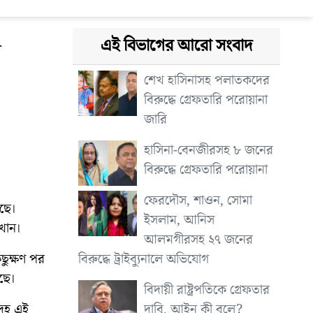
এই বিভাগের আরো সংবাদ
স
শেখ হাসিনাসহ পলাতকদের
বিরুদ্ধে গ্রেফতারি পরোয়ানা
জারি
হাসিনা-বেনজীরসহ ৮ জনের
বিরুদ্ধে গ্রেফতারি পরোয়ানা
ফেরদৌস, শাওন, সোমা
েছে।
ইসলাম, আনিস
 খান।
আলমগীরসহ ২৭ জনের
বিরুদ্ধে ট্রাইব্যুনালে অভিযোগ
ছুক্ষণ পর
েছে।
বিদায়ী রাষ্ট্রপতিকে গ্রেফতার
দাবি, আইন কী বলে?
দেহ এই