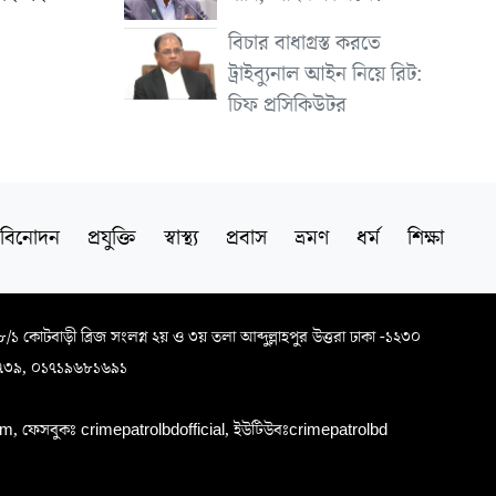
বিচার বাধাগ্রস্ত করতে
ট্রাইব্যুনাল আইন নিয়ে রিট:
চিফ প্রসিকিউটর
বিনোদন
প্রযুক্তি
স্বাস্থ্য
প্রবাস
ভ্রমণ
ধর্ম
শিক্ষা
৬৮/১ কোটবাড়ী ব্রিজ সংলগ্ন ২য় ও ৩য় তলা আব্দুল্লাহপুর উত্তরা ঢাকা -১২৩০
৭৩৯, ০১৭১৯৬৮১৬৯১
, ফেসবুকঃ crimepatrolbdofficial, ইউটিউবঃcrimepatrolbd