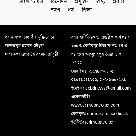
লাইফস্টাইল
বিনোদন
প্রযুক্তি
স্বাস্থ্য
প্রবাস
ভ্রমণ
ধর্ম
শিক্ষা
প্রধান সম্পাদকঃ বীর মুক্তিযোদ্ধা
বার্তা-বাণিজ্যিক ও দাপ্তরিক কার্যালয়ঃ
আলতাবুর রহমান চৌধুরী
২৬৮/১ কোটবাড়ী ব্রিজ সংলগ্ন ২য় ও
সম্পাদকঃ রেজাউর রহমান চৌধুরী
৩য় তলা আব্দুল্লাহপুর উত্তরা ঢাকা
-১২৩০
মোবাইলঃ ০১৫৫৪২৩২১০৫,
০১৮১১৩১১৭৩৯, ০১৭১৯৬৮১৬৯১
ইমেইলঃ cpbdnews@gmail.com
ওয়েবসাইটঃ
www.crimepatrolbd.com,
ফেসবুকঃ crimepatrolbdofficial,
ইউটিউবঃcrimepatrolbd