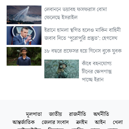
লেবাননে ভয়াবহ ফসফরাস বোমা
ফেলেছে ইসরাইল
ইরানে হামলা স্থগিত হলেও মার্কিন বাহিনী
জবাব দিতে ‘পুরোপুরি প্রস্তুত’: হেগসেথ
১৮ বছরে প্রফেসর হয়ে গিনেস বুকে যুবক
কাঁধে বহনযোগ্য
চীনের ক্ষেপণাস্ত্র
পাচ্ছে ইরান
মূলপাতা
জাতীয়
রাজনীতি
অর্থনীতি
আন্তর্জাতিক
জেলার সংবাদ
ক্রাইম
আইন
খেলা