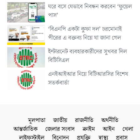
ঘরে বসে যেভাবে নিবন্ধন করবেন ‘ফুয়েল
পাস’
‘বিএনপি একটা কুফা দল’ চরমোনাই
পীরের এ বক্তব্য নিয়ে যা জানা গেল
ইন্টারনেট ব্যবহারকারীদের সুখবর দিল
বিটিসিএল
এনইআইআর নিয়ে বিটিআরসির বিশেষ
সতর্কবার্তা
মূলপাতা
জাতীয়
রাজনীতি
অর্থনীতি
আন্তর্জাতিক
জেলার সংবাদ
ক্রাইম
আইন
খেলা
লাইফস্টাইল
বিনোদন
প্রযুক্তি
স্বাস্থ্য
প্রবাস