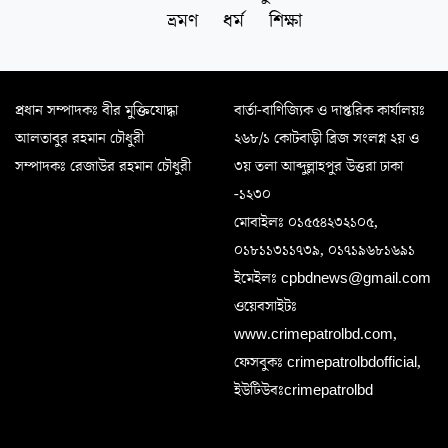
ভ্রমণ
ধর্ম
শিক্ষা
প্রধান সম্পাদকঃ বীর মুক্তিযোদ্ধা
বার্তা-বাণিজ্যিক ও দাপ্তরিক কার্যালয়ঃ
আলতাবুর রহমান চৌধুরী
২৬৮/১ কোটবাড়ী ব্রিজ সংলগ্ন ২য় ও
সম্পাদকঃ রেজাউর রহমান চৌধুরী
৩য় তলা আব্দুল্লাহপুর উত্তরা ঢাকা
-১২৩০
মোবাইলঃ ০১৫৫৪২৩২১০৫,
০১৮১১৩১১৭৩৯, ০১৭১৯৬৮১৬৯১
ইমেইলঃ cpbdnews@gmail.com
ওয়েবসাইটঃ
www.crimepatrolbd.com,
ফেসবুকঃ crimepatrolbdofficial,
ইউটিউবঃcrimepatrolbd