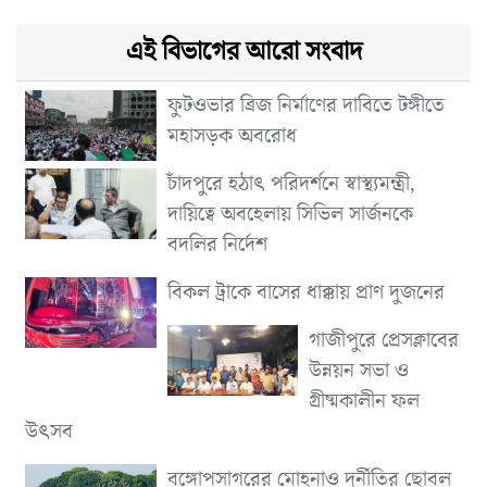
এই বিভাগের আরো সংবাদ
ফুটওভার ব্রিজ নির্মাণের দাবিতে টঙ্গীতে
মহাসড়ক অবরোধ
চাঁদপুরে হঠাৎ পরিদর্শনে স্বাস্থ্যমন্ত্রী,
দায়িত্বে অবহেলায় সিভিল সার্জনকে
বদলির নির্দেশ
বিকল ট্রাকে বাসের ধাক্কায় প্রাণ দুজনের
গাজীপুরে প্রেসক্লাবের
উন্নয়ন সভা ও
গ্রীষ্মকালীন ফল
উৎসব
বঙ্গোপসাগরের মোহনাও দুর্নীতির ছোবল