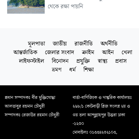
থেকে রক্ষা পায়নি
মূলপাতা
জাতীয়
রাজনীতি
অর্থনীতি
আন্তর্জাতিক
জেলার সংবাদ
ক্রাইম
আইন
খেলা
লাইফস্টাইল
বিনোদন
প্রযুক্তি
স্বাস্থ্য
প্রবাস
ভ্রমণ
ধর্ম
শিক্ষা
প্রধান সম্পাদকঃ বীর মুক্তিযোদ্ধা
বার্তা-বাণিজ্যিক ও দাপ্তরিক কার্যালয়ঃ
আলতাবুর রহমান চৌধুরী
২৬৮/১ কোটবাড়ী ব্রিজ সংলগ্ন ২য় ও
সম্পাদকঃ রেজাউর রহমান চৌধুরী
৩য় তলা আব্দুল্লাহপুর উত্তরা ঢাকা
-১২৩০
মোবাইলঃ ০১৫৫৪২৩২১০৫,