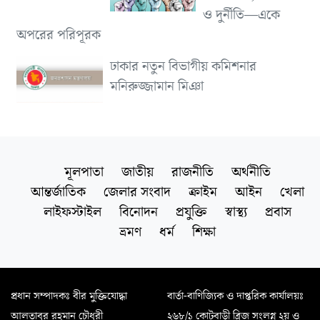
ও দুর্নীতি—একে
অপরের পরিপূরক
ঢাকার নতুন বিভাগীয় কমিশনার
মনিরুজ্জামান মিঞা
মূলপাতা
জাতীয়
রাজনীতি
অর্থনীতি
আন্তর্জাতিক
জেলার সংবাদ
ক্রাইম
আইন
খেলা
লাইফস্টাইল
বিনোদন
প্রযুক্তি
স্বাস্থ্য
প্রবাস
ভ্রমণ
ধর্ম
শিক্ষা
প্রধান সম্পাদকঃ বীর মুক্তিযোদ্ধা
বার্তা-বাণিজ্যিক ও দাপ্তরিক কার্যালয়ঃ
আলতাবুর রহমান চৌধুরী
২৬৮/১ কোটবাড়ী ব্রিজ সংলগ্ন ২য় ও