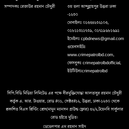
সম্পাদকঃ রেজাউর রহমান চৌধুরী
৩য় তলা আব্দুল্লাহপুর উত্তরা ঢাকা
-১২৩০
মোবাইলঃ ০১৫৫৪২৩২১০৫,
০১৮১১৩১১৭৩৯, ০১৭১৯৬৮১৬৯১
ইমেইলঃ cpbdnews@gmail.com
ওয়েবসাইটঃ
www.crimepatrolbd.com,
ফেসবুকঃ crimepatrolbdofficial,
ইউটিউবঃcrimepatrolbd
সিপি.বিডি মিডিয়া লিমিটেড এর পক্ষে বীরমুক্তিযোদ্ধা আলতাবুর রহমান চৌধুরী
কর্তৃক এ. আর. টাওয়ার, রোড #০১, সেক্টর#১২, উত্তরা, ঢাকা-১২৩০ থেকে
প্রকাশিত বিএস প্রিন্টিং প্রেস(মামুন ম্যানসন গ্রাউন্ড ফ্লোর) ৫২/২,টয়েনবি সার্কুলার
রোড হইতে মুদ্রিত।
ডেভেলপার এম রহমান সাইদ