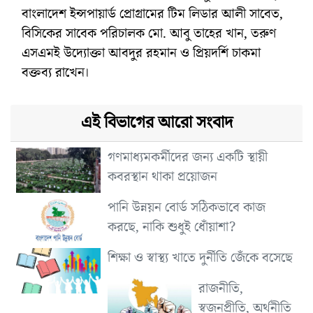
বাংলাদেশ ইন্সপায়ার্ড প্রোগ্রামের টিম লিডার আলী সাবেত,
বিসিকের সাবেক পরিচালক মো. আবু তাহের খান, তরুণ
এসএমই উদ্যোক্তা আবদুর রহমান ও প্রিয়দর্শি চাকমা
বক্তব্য রাখেন।
এই বিভাগের আরো সংবাদ
গণমাধ্যমকর্মীদের জন্য একটি স্থায়ী
কবরস্থান থাকা প্রয়োজন
পানি উন্নয়ন বোর্ড সঠিকভাবে কাজ
করছে, নাকি শুধুই ধোঁয়াশা?
শিক্ষা ও স্বাস্থ্য খাতে দুর্নীতি জেঁকে বসেছে
রাজনীতি,
স্বজনপ্রীতি, অর্থনীতি