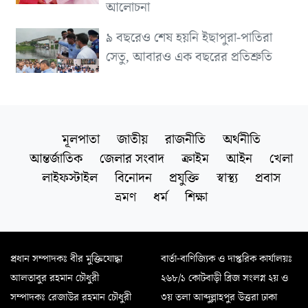
আলোচনা
৯ বছরেও শেষ হয়নি ইছাপুরা-পাতিরা
সেতু, আবারও এক বছরের প্রতিশ্রুতি
মূলপাতা
জাতীয়
রাজনীতি
অর্থনীতি
আন্তর্জাতিক
জেলার সংবাদ
ক্রাইম
আইন
খেলা
লাইফস্টাইল
বিনোদন
প্রযুক্তি
স্বাস্থ্য
প্রবাস
ভ্রমণ
ধর্ম
শিক্ষা
প্রধান সম্পাদকঃ বীর মুক্তিযোদ্ধা
বার্তা-বাণিজ্যিক ও দাপ্তরিক কার্যালয়ঃ
আলতাবুর রহমান চৌধুরী
২৬৮/১ কোটবাড়ী ব্রিজ সংলগ্ন ২য় ও
সম্পাদকঃ রেজাউর রহমান চৌধুরী
৩য় তলা আব্দুল্লাহপুর উত্তরা ঢাকা