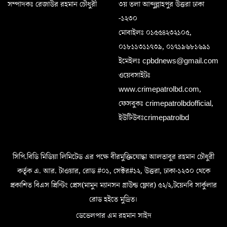
সম্পাদকঃ রেজাউর রহমান চৌধুরী
৩য় তলা আব্দুল্লাহপুর উত্তরা ঢাকা
-১২৩০
মোবাইলঃ ০১৫৫৪২৩২১০৫,
০১৮১১৩১১৭৩৯, ০১৭১৯৬৮১৬৯১
ইমেইলঃ cpbdnews@gmail.com
ওয়েবসাইটঃ
www.crimepatrolbd.com,
ফেসবুকঃ crimepatrolbdofficial,
ইউটিউবঃcrimepatrolbd
সিপি.বিডি মিডিয়া লিমিটেড এর পক্ষে বীরমুক্তিযোদ্ধা আলতাবুর রহমান চৌধুরী
কর্তৃক এ. আর. টাওয়ার, রোড #০১, সেক্টর#১২, উত্তরা, ঢাকা-১২৩০ থেকে
প্রকাশিত বিএস প্রিন্টিং প্রেস(মামুন ম্যানসন গ্রাউন্ড ফ্লোর) ৫২/২,টয়েনবি সার্কুলার
রোড হইতে মুদ্রিত।
ডেভেলপার এম রহমান সাইদ