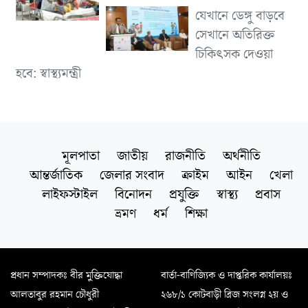
যেখানে ডেঙ্গু বাড়বে
সেখানে অতিরিক্ত
চিকিৎসক দেওয়া
হবে: স্বাস্থ্যমন্ত্রী
মূলপাতা
জাতীয়
রাজনীতি
অর্থনীতি
আন্তর্জাতিক
জেলার সংবাদ
ক্রাইম
আইন
খেলা
লাইফস্টাইল
বিনোদন
প্রযুক্তি
স্বাস্থ্য
প্রবাস
ভ্রমণ
ধর্ম
শিক্ষা
প্রধান সম্পাদকঃ বীর মুক্তিযোদ্ধা
বার্তা-বাণিজ্যিক ও দাপ্তরিক কার্যালয়ঃ
আলতাবুর রহমান চৌধুরী
২৬৮/১ কোটবাড়ী ব্রিজ সংলগ্ন ২য় ও