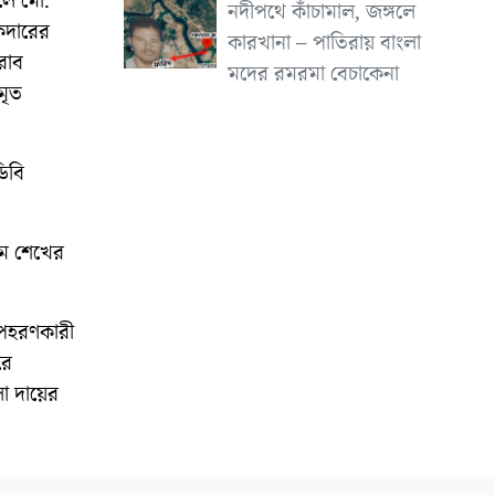
েলে মো.
নদীপথে কাঁচামাল, জঙ্গলে
কদারের
কারখানা – পাতিরায় বাংলা
রাব
মদের রমরমা বেচাকেনা
মৃত
িবি
াম শেখের
অপহরণকারী
রে
লা দায়ের