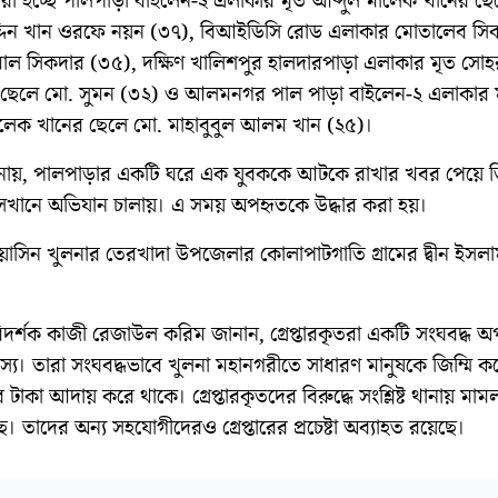
কৃতরা হচ্ছে পালপাড়া বাইলেন-২ এলাকার মৃত আব্দুল মালেক খানের ছ
্দিন খান ওরফে নয়ন (৩৭), বিআইডিসি রোড এলাকার মোতালেব সি
াল সিকদার (৩৫), দক্ষিণ খালিশপুর হালদারপাড়া এলাকার মৃত সোহ
ছেলে মো. সুমন (৩২) ও আলমনগর পাল পাড়া বাইলেন-২ এলাকার 
ালেক খানের ছেলে মো. মাহাবুবুল আলম খান (২৫)।
নায়, পালপাড়ার একটি ঘরে এক যুবককে আটকে রাখার খবর পেয়ে ড
সেখানে অভিযান চালায়। এ সময় অপহৃতকে উদ্ধার করা হয়।
াসিন খুলনার তেরখাদা উপজেলার কোলাপাটগাতি গ্রামের দ্বীন ইসল
িদর্শক কাজী রেজাউল করিম জানান, গ্রেপ্তারকৃতরা একটি সংঘবদ্ধ 
স্য। তারা সংঘবদ্ধভাবে খুলনা মহানগরীতে সাধারণ মানুষকে জিম্মি ক
র টাকা আদায় করে থাকে। গ্রেপ্তারকৃতদের বিরুদ্ধে সংশ্লিষ্ট থানায় মাম
। তাদের অন্য সহযোগীদেরও গ্রেপ্তারের প্রচেষ্টা অব্যাহত রয়েছে।