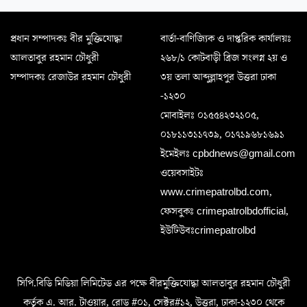
প্রধান সম্পাদকঃ বীর মুক্তিযোদ্ধা
বার্তা-বাণিজ্যিক ও দাপ্তরিক কার্যালয়ঃ
আলতাবুর রহমান চৌধুরী
২৬৮/১ কোটবাড়ী ব্রিজ সংলগ্ন ২য় ও
সম্পাদকঃ রেজাউর রহমান চৌধুরী
৩য় তলা আব্দুল্লাহপুর উত্তরা ঢাকা
-১২৩০
মোবাইলঃ ০১৫৫৪২৩২১০৫,
০১৮১১৩১১৭৩৯, ০১৭১৯৬৮১৬৯১
ইমেইলঃ cpbdnews@gmail.com
ওয়েবসাইটঃ
www.crimepatrolbd.com,
ফেসবুকঃ crimepatrolbdofficial,
ইউটিউবঃcrimepatrolbd
সিপি.বিডি মিডিয়া লিমিটেড এর পক্ষে বীরমুক্তিযোদ্ধা আলতাবুর রহমান চৌধুরী
কর্তৃক এ. আর. টাওয়ার, রোড #০১, সেক্টর#১২, উত্তরা, ঢাকা-১২৩০ থেকে