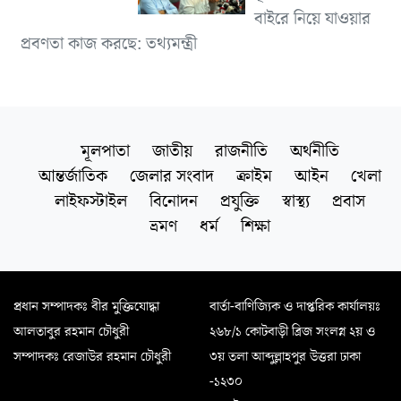
বাইরে নিয়ে যাওয়ার
প্রবণতা কাজ করছে: তথ্যমন্ত্রী
মূলপাতা
জাতীয়
রাজনীতি
অর্থনীতি
আন্তর্জাতিক
জেলার সংবাদ
ক্রাইম
আইন
খেলা
লাইফস্টাইল
বিনোদন
প্রযুক্তি
স্বাস্থ্য
প্রবাস
ভ্রমণ
ধর্ম
শিক্ষা
প্রধান সম্পাদকঃ বীর মুক্তিযোদ্ধা
বার্তা-বাণিজ্যিক ও দাপ্তরিক কার্যালয়ঃ
আলতাবুর রহমান চৌধুরী
২৬৮/১ কোটবাড়ী ব্রিজ সংলগ্ন ২য় ও
সম্পাদকঃ রেজাউর রহমান চৌধুরী
৩য় তলা আব্দুল্লাহপুর উত্তরা ঢাকা
-১২৩০