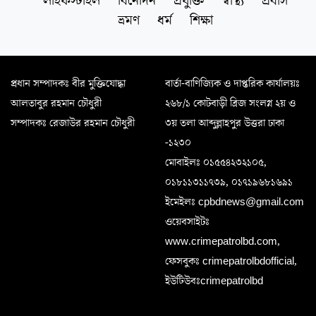
লাইফস্টাইল
বিনোদন
প্রযুক্তি
স্বাস্থ্য
প্রবাস
ভ্রমণ
ধর্ম
শিক্ষা
প্রধান সম্পাদকঃ বীর মুক্তিযোদ্ধা
বার্তা-বাণিজ্যিক ও দাপ্তরিক কার্যালয়ঃ
আলতাবুর রহমান চৌধুরী
২৬৮/১ কোটবাড়ী ব্রিজ সংলগ্ন ২য় ও
সম্পাদকঃ রেজাউর রহমান চৌধুরী
৩য় তলা আব্দুল্লাহপুর উত্তরা ঢাকা
-১২৩০
মোবাইলঃ ০১৫৫৪২৩২১০৫,
০১৮১১৩১১৭৩৯, ০১৭১৯৬৮১৬৯১
ইমেইলঃ cpbdnews@gmail.com
ওয়েবসাইটঃ
www.crimepatrolbd.com,
ফেসবুকঃ crimepatrolbdofficial,
ইউটিউবঃcrimepatrolbd